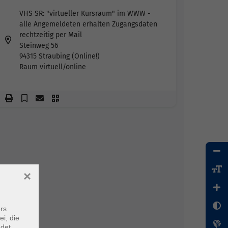
VHS SR: "virtueller Kursraum" im WWW -
alle Angemeldeten erhalten Zugangsdaten
rechtzeitig per Mail
Steinweg 56
94315 Straubing (Online!)
Raum virtuell/online
×
rs
ei, die
ndet