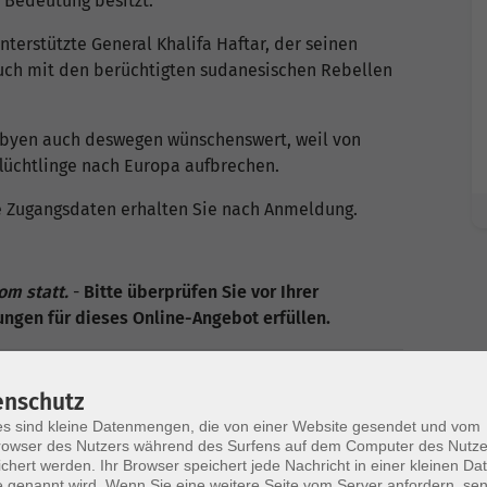
 Bedeutung besitzt.
nterstützte General Khalifa Haftar, der seinen
 auch mit den berüchtigten sudanesischen Rebellen
Libyen auch deswegen wünschenswert, weil von
lüchtlinge nach Europa aufbrechen.
ie Zugangsdaten erhalten Sie nach Anmeldung.
om statt.
-
Bitte überprüfen Sie vor Ihrer
ngen für dieses Online-Angebot erfüllen.
enschutz
eranstaltung auf der Plattform "Zoom" brauchen
s sind kleine Datenmengen, die von einer Website gesendet und vom
owser des Nutzers während des Surfens auf dem Computer des Nutze
chert werden. Ihr Browser speichert jede Nachricht in einer kleinen Dat
 genannt wird. Wenn Sie eine weitere Seite vom Server anfordern, se