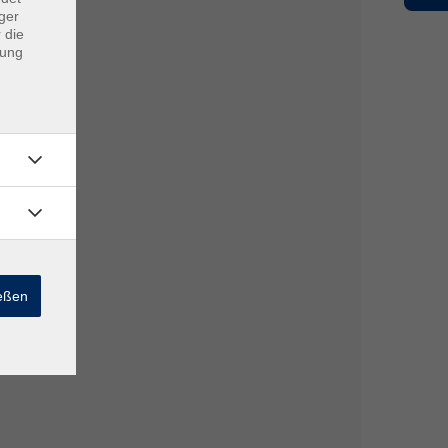
ger
 die
dung
ießen