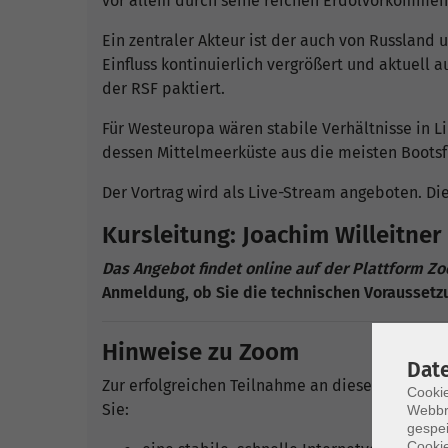
vor allem durch seine reichen Erdölvorkommen
Ein zentraler Akteur ist der auch von Russland u
Einfluss kontinuierlich vergrößert und aktuell
der RSF paktiert.
Für Westeuropa wären stabile Verhältnisse in 
dessen Mittelmeerküste aus die meisten Bootsf
Der Vortrag wird als Live-Stream angeboten. D
Kursleitung: Joachim Willeitner
Das Angebot findet online auf der Plattform Zo
Anmeldung, ob Sie die technischen Voraussetzu
Hinweise zu Zoom
Dat
Zur erfolgreichen Teilnahme an dieser Online-V
Cookie
Sie:
Webbr
gespei
Cookie