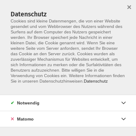
×
Datenschutz
Cookies sind kleine Datenmengen, die von einer Website
gesendet und vom Webbrowser des Nutzers während des
Surfens auf dem Computer des Nutzers gespeichert
Skip to main content
You are here:
werden. Ihr Browser speichert jede Nachricht in einer
über uns
kleinen Datei, die Cookie genannt wird. Wenn Sie eine
Bildung für alle - für uns selbstverständlich
weitere Seite vom Server anfordern, sendet Ihr Browser
das Cookie an den Server zurück. Cookies wurden als
zuverlässiger Mechanismus für Websites entwickelt, um
sich Informationen zu merken oder die Surfaktivitäten des
Bildung für alle - für uns selbstverständlich
Benutzers aufzuzeichnen. Bitte willigen Sie in die
Die Veranstaltungen der VHS Straubing sollen von
Verwendung von Cookies ein. Weitere Informationen finden
allen Menschen - ob mit oder ohne Einschränkung
Sie in unseren Datenschutzhinweisen.
Datenschutz
- gemäß ihrer Möglichkeiten besucht werden
können.
Notwendig
Barrierefrei Lernen
Im VHS-Haus am Steinweg 56 sind
per Aufzug alle Räume
Matomo
im EG und OG rollstuhlgerecht, im DG zumindest
barrierefrei erreichbar
- leider nicht barrierefrei