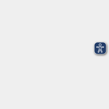
info@vhs-Straubing.de
Tel: +49 9421 8457-0
Fax: +49 9421 8457-50
⇒
Anfahrt zur VHS
Gerne persönlich erreichbar: