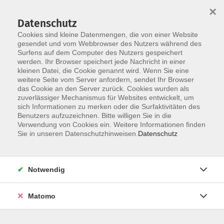
×
Datenschutz
Cookies sind kleine Datenmengen, die von einer Website
gesendet und vom Webbrowser des Nutzers während des
Surfens auf dem Computer des Nutzers gespeichert
Skip to main content
werden. Ihr Browser speichert jede Nachricht in einer
kleinen Datei, die Cookie genannt wird. Wenn Sie eine
weitere Seite vom Server anfordern, sendet Ihr Browser
das Cookie an den Server zurück. Cookies wurden als
Kurse für Frauen
zuverlässiger Mechanismus für Websites entwickelt, um
sich Informationen zu merken oder die Surfaktivitäten des
Benutzers aufzuzeichnen. Bitte willigen Sie in die
Verwendung von Cookies ein. Weitere Informationen finden
Sie in unseren Datenschutzhinweisen.
Datenschutz
13 Kurse
Notwendig
zurück zu weitere Kategorien
Matomo
Unsere Angebote speziell für
Frauen: