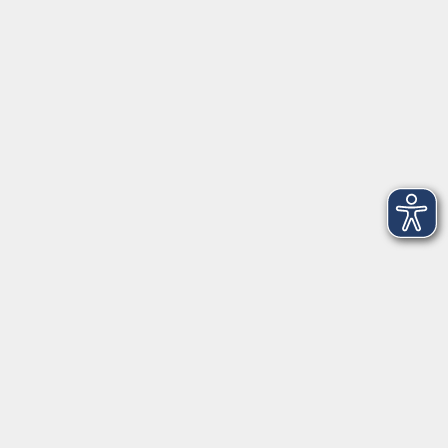
www.vhs-bayern.de
www.volkshochschule.de
Hier finden Sie uns:
Volkshochschule Straubing gGmbH
Steinweg 56
94315 Straubing
info@vhs-Straubing.de
Tel: +49 9421 8457-0
Fax: +49 9421 8457-50
⇒
Anfahrt zur VHS