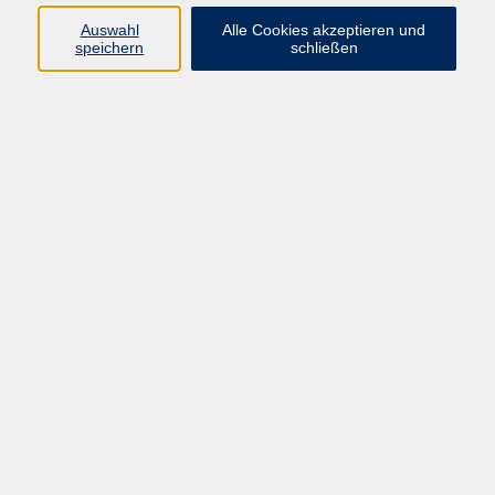
Team VHS Straubing
Auswahl
Alle Cookies akzeptieren und
09421/8457-0
speichern
schließen
info@vhs-straubing.de
Ergebnisse filtern
Bring Dich in Form - Bauch und Rücken
Di. 15.09.2026 16:30
Straubing