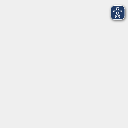
Gerne persönlich erreichbar:
Montag
8:00 - 15:00
Dienstag
8:00 - 15:00
Mittwoch
8:00 - 15:00
Donnerstag
8:00 - 18:30
Freitag
8:00 - 12:00
Während der Ferien
ist wie folgt geöffnet:
Montag - Freitag
8:00 - 12:00
Bitte Betriebsurlaub beachten:
Während der bayerischen
Weihnachtsferien
und auch
der
2. Pfingstferien-Woche
ist die Straubinger VHS