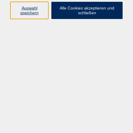
info@vhs-straubing.de
Auswahl
Alle Cookies akzeptieren und
speichern
schließen
Ergebnisse filtern
Online: MIT App Inventor - Apps einfach
selbst entwickeln - Grundlagen
Do. 05.11.2026 18:00
Straubing (Online!)