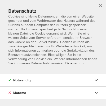
×
Datenschutz
Cookies sind kleine Datenmengen, die von einer Website
gesendet und vom Webbrowser des Nutzers während des
Surfens auf dem Computer des Nutzers gespeichert
Skip to main content
werden. Ihr Browser speichert jede Nachricht in einer
kleinen Datei, die Cookie genannt wird. Wenn Sie eine
weitere Seite vom Server anfordern, sendet Ihr Browser
das Cookie an den Server zurück. Cookies wurden als
IT/EDV: Programmierung
zuverlässiger Mechanismus für Websites entwickelt, um
sich Informationen zu merken oder die Surfaktivitäten des
Benutzers aufzuzeichnen. Bitte willigen Sie in die
Verwendung von Cookies ein. Weitere Informationen finden
Sie in unseren Datenschutzhinweisen.
Datenschutz
1 Kurs
Notwendig
zurück zu EDV/Multimedia/Foto/Grundbildung
Matomo
Team VHS Straubing
09421/8457-0