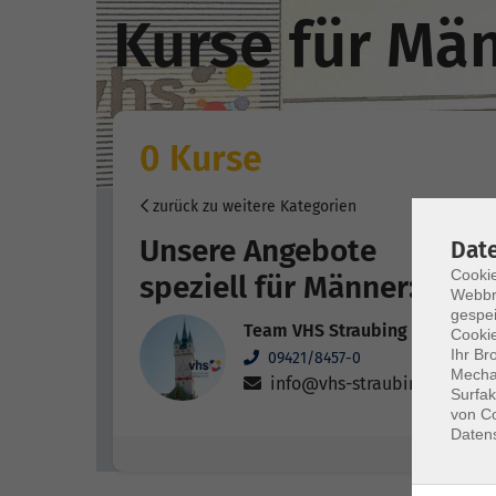
Kurse für Mä
0 Kurse
zurück zu weitere Kategorien
Unsere Angebote
Dat
Cookie
speziell für Männer:
Webbr
gespei
Team VHS Straubing
Cookie
Ihr Br
09421/8457-0
Mechan
info@vhs-straubing.de
Surfak
von Co
Daten