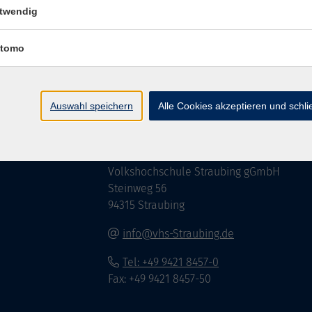
twendig
tomo
Impressum
AGB
Widerrufsbelehrung
Datenschu
Auswahl speichern
Alle Cookies akzeptieren und schl
Hier finden Sie uns:
Volkshochschule Straubing gGmbH
Steinweg 56
94315 Straubing
info@vhs-Straubing.de
Tel: +49 9421 8457-0
Fax: +49 9421 8457-50