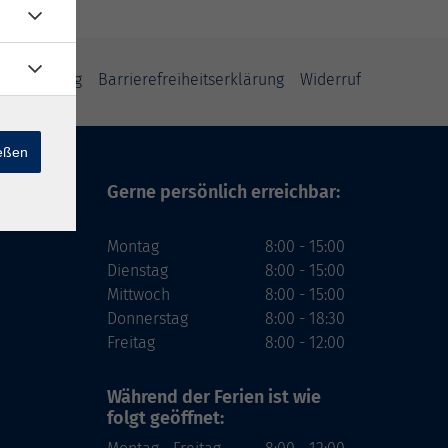
tzerklärung
Barrierefreiheitserklärung
Widerruf
ießen
Gerne persönlich erreichbar:
Montag
8:00 - 15:00
Dienstag
8:00 - 15:00
Mittwoch
8:00 - 15:00
Donnerstag
8:00 - 18:30
Freitag
8:00 - 12:00
Während der Ferien
ist wie
folgt geöffnet: