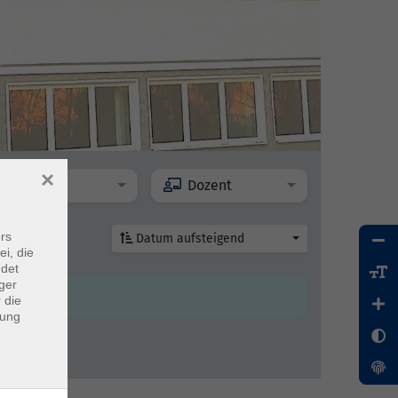
×
Ort
Dozent
rs
Datum aufsteigend
ei, die
ndet
ger
 die
dung