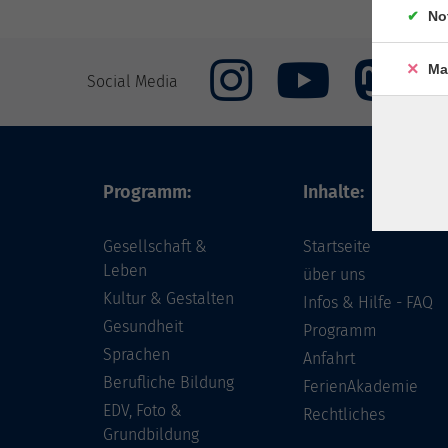
No
Ma
Social Media
Programm:
Inhalte:
Gesellschaft &
Startseite
Leben
über uns
Kultur & Gestalten
Infos & Hilfe - FAQ
Gesundheit
Programm
Sprachen
Anfahrt
Berufliche Bildung
FerienAkademie
EDV, Foto &
Rechtliches
Grundbildung