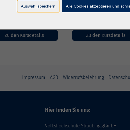
heim, Spitalstraße 2a,
Grundlagen des Schwimmens
Auswahl speichern
Alle Cookies akzeptieren und schl
railsheim **Du ...
erlernen. Der Kur...
Zu den Kursdetails
Zu den Kursdetails
Impressum
AGB
Widerrufsbelehrung
Datenschu
Hier finden Sie uns:
Volkshochschule Straubing gGmbH