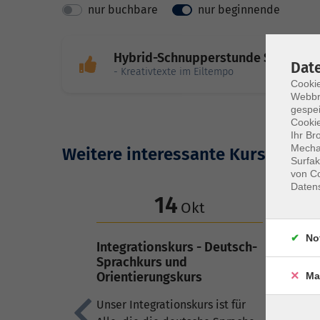
nur buchbare
nur beginnende
Hybrid-Schnupperstunde Speedwri
Dat
- Kreativtexte im Eiltempo
Cookie
Webbr
gespei
Cookie
Ihr Br
Mechan
Weitere interessante Kurse:
Surfak
von Co
Daten
14
Okt
No
Integrationskurs - Deutsch-
Online
Sprachkurs und
so üb
Orientierungskurs
deuts
Ma
Unser Integrationskurs ist für
Verans
Zurück