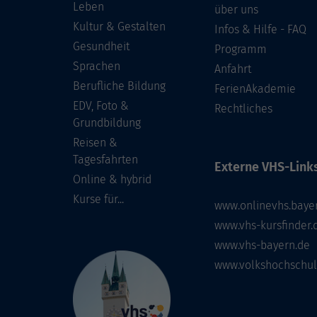
Leben
über uns
Kultur & Gestalten
Infos & Hilfe - FAQ
Gesundheit
Programm
Sprachen
Anfahrt
Berufliche Bildung
FerienAkademie
EDV, Foto &
Rechtliches
Grundbildung
Reisen &
Tagesfahrten
Externe VHS-Links
Online & hybrid
Kurse für...
www.onlinevhs.baye
www.vhs-kursfinder.
www.vhs-bayern.de
www.volkshochschul