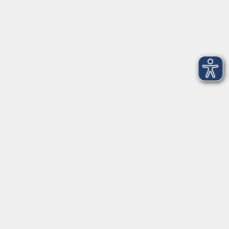
Fax: +49 9421 8457-50
⇒
Anfahrt zur VHS
Gerne persönlich erreichbar:
Montag
8:00 - 15:00
Dienstag
8:00 - 15:00