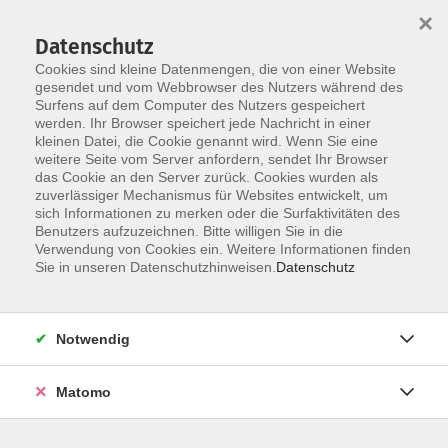
×
Datenschutz
Cookies sind kleine Datenmengen, die von einer Website
gesendet und vom Webbrowser des Nutzers während des
Surfens auf dem Computer des Nutzers gespeichert
Skip to main content
werden. Ihr Browser speichert jede Nachricht in einer
kleinen Datei, die Cookie genannt wird. Wenn Sie eine
weitere Seite vom Server anfordern, sendet Ihr Browser
das Cookie an den Server zurück. Cookies wurden als
Kommunikation
zuverlässiger Mechanismus für Websites entwickelt, um
sich Informationen zu merken oder die Surfaktivitäten des
Benutzers aufzuzeichnen. Bitte willigen Sie in die
Verwendung von Cookies ein. Weitere Informationen finden
Sie in unseren Datenschutzhinweisen.
Datenschutz
6 Kurse
Notwendig
zurück zu Gesellschaft/Leben
Matomo
Team VHS Straubing
09421/8457-0