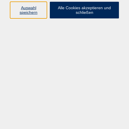
info@vhs-straubing.de
Auswahl
Alle Cookies akzeptieren und
speichern
schließen
Ergebnisse filtern
Gewaltfreie Kommunikation – Übungsabend
Mi. 23.09.2026 19:00
Straubing
Einander zuhören