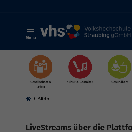
Menü
Skip to main content
Gesellschaft &
Kultur & Gestalten
Gesundheit
Leben
You are here:
Slido
LiveStreams über die Plattfo