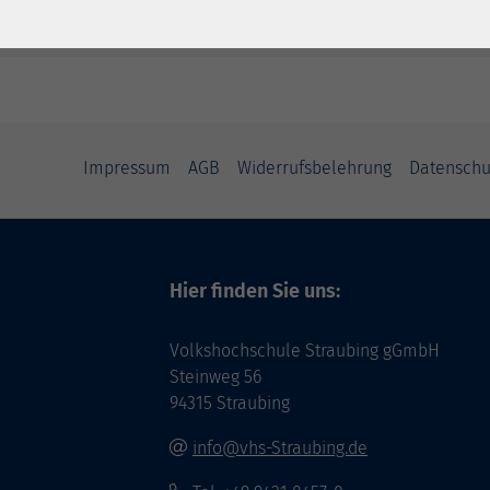
Impressum
AGB
Widerrufsbelehrung
Datenschu
Hier finden Sie uns:
Volkshochschule Straubing gGmbH
Steinweg 56
94315 Straubing
info@vhs-Straubing.de