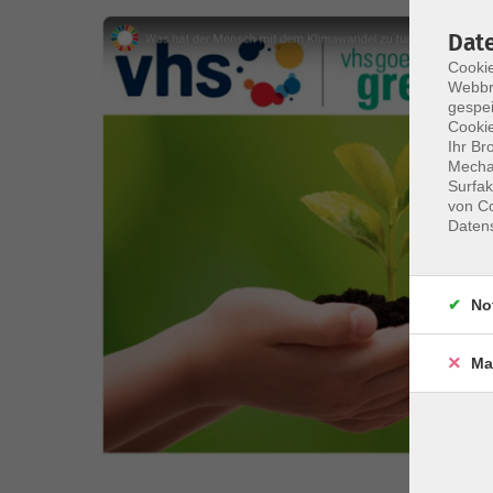
Dat
Cookie
Webbr
gespei
Cookie
Ihr Br
Mechan
Surfak
von Co
Daten
No
Ma