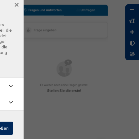
×
rs
ei, die
ndet
ger
 die
dung
ießen