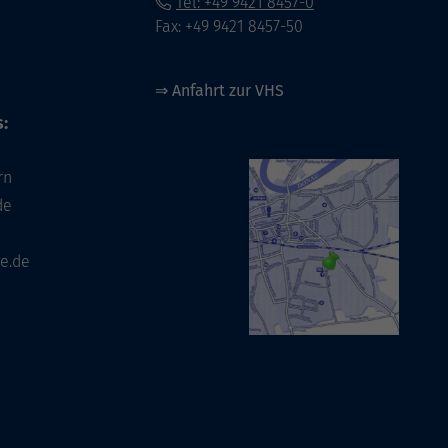
Tel: +49 9421 8457-0
Fax: +49 9421 8457-50
⇒
Anfahrt zur VHS
:
rn
de
e.de