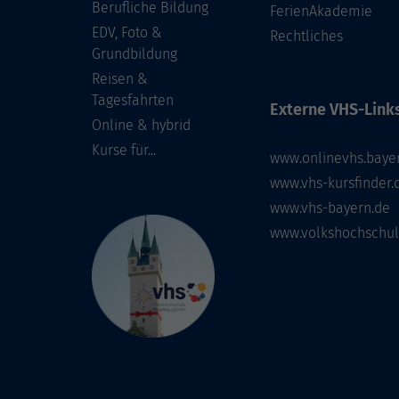
Berufliche Bildung
FerienAkademie
EDV, Foto &
Rechtliches
Grundbildung
Reisen &
Tagesfahrten
Externe VHS-Links
Online & hybrid
Kurse für...
www.onlinevhs.baye
www.vhs-kursfinder.
www.vhs-bayern.de
www.volkshochschul