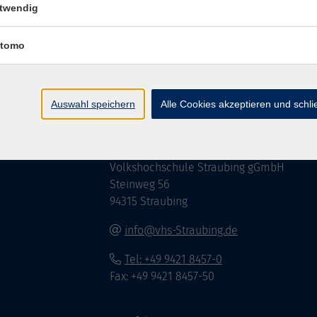
twendig
tomo
Impressum
AGB
Widerrufsbelehrung
Datenschu
Auswahl speichern
Alle Cookies akzeptieren und schl
Hier finden Sie uns:
Volkshochschule Straubing gGmbH
Steinweg 56
94315 Straubing
info@vhs-Straubing.de
Tel: +49 9421 8457-0
Fax: +49 9421 8457-50