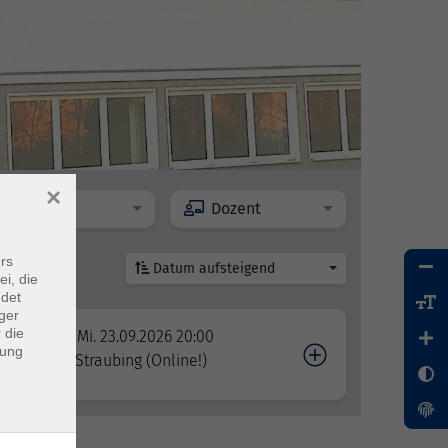
×
Ort
Dozent
rs
Datum aufsteigend
ei, die
ndet
ger
 die
Mi. 23.09.2026 20:00
dung
Straubing (Online!)