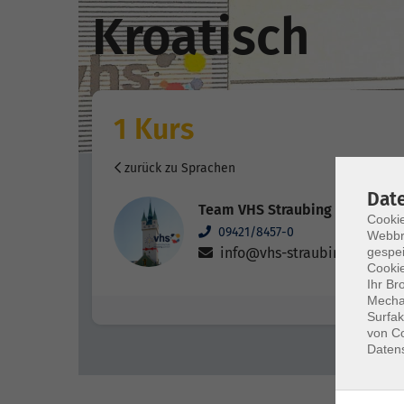
Kroatisch
1 Kurs
zurück zu Sprachen
Dat
Team VHS Straubing
Cookie
09421/8457-0
Webbr
gespei
info@vhs-straubing.de
Cookie
Ihr Br
Mechan
Surfak
von Co
Daten