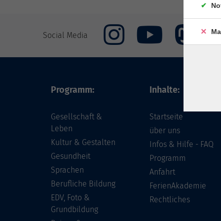
No
Ma
Social Media
Programm:
Inhalte:
Gesellschaft &
Startseite
Leben
über uns
Kultur & Gestalten
Infos & Hilfe - FAQ
Gesundheit
Programm
Sprachen
Anfahrt
Berufliche Bildung
FerienAkademie
EDV, Foto &
Rechtliches
Grundbildung