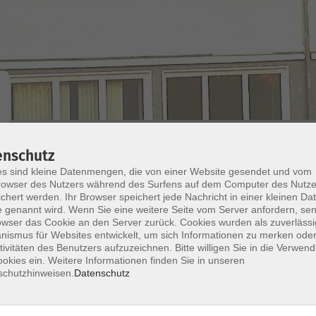
Wochentage
Tageszeit
enschutz
s sind kleine Datenmengen, die von einer Website gesendet und vom
owser des Nutzers während des Surfens auf dem Computer des Nutze
nur buchbare
nur beginnende
chert werden. Ihr Browser speichert jede Nachricht in einer kleinen Dat
 genannt wird. Wenn Sie eine weitere Seite vom Server anfordern, se
owser das Cookie an den Server zurück. Cookies wurden als zuverlässi
Online Kroatisch - für Teilnehmer ohne
ismus für Websites entwickelt, um sich Informationen zu merken oder
tivitäten des Benutzers aufzuzeichnen. Bitte willigen Sie in die Verwen
Vorkenntnisse
okies ein. Weitere Informationen finden Sie in unseren
In Kooperation mit der VHS Esslingen
schutzhinweisen.
Datenschutz