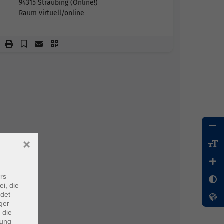
94315 Straubing (Online!)
Raum virtuell/online
×
rs
ei, die
ndet
ger
 die
dung