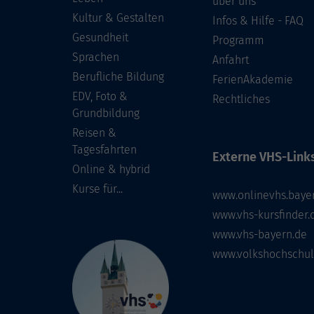
über uns
Kultur & Gestalten
Infos & Hilfe - FAQ
Gesundheit
Programm
Sprachen
Anfahrt
Berufliche Bildung
FerienAkademie
EDV, Foto &
Rechtliches
Grundbildung
Reisen &
Tagesfahrten
Externe VHS-Links
Online & hybrid
Kurse für...
www.onlinevhs.baye
www.vhs-kursfinder.
www.vhs-bayern.de
www.volkshochschul