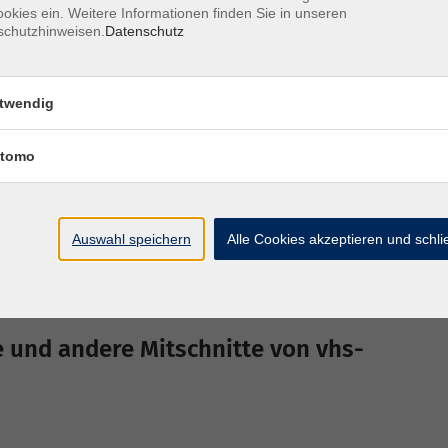
okies ein. Weitere Informationen finden Sie in unseren
schutzhinweisen.
Datenschutz
twendig
inen Internetzugang und dazu einen PC, Laptop,
martphone - inzwischen "können" sogar TV-Geräte
tomo
echer. Empfehlenswert ist ggf. ein Kopfhörer, um
können.
Auswahl speichern
Alle Cookies akzeptieren und schl
rowser oder die YouTube-App anschauen - hier
e und andere Mitschnitte von vhs-