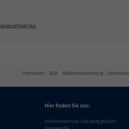
s8SBprd1SnH-Txg
Impressum
AGB
Widerrufsbelehrung
Datenschu
Hier finden Sie uns:
Volkshochschule Straubing gGmbH
Steinweg 56