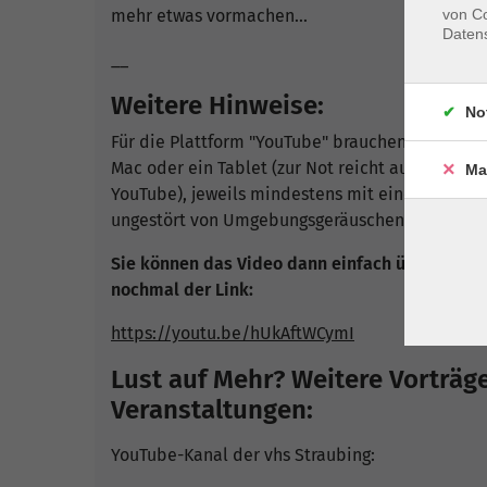
mehr etwas vormachen...
von Co
Daten
__
Weitere Hinweise:
No
Für die Plattform "YouTube" brauchen Sie nur e
Mac oder ein Tablet (zur Not reicht auch ein S
Ma
YouTube), jeweils mindestens mit einem Lautspr
ungestört von Umgebungsgeräuschen folgen zu 
Sie können das Video dann einfach über den B
nochmal der Link:
https://youtu.be/hUkAftWCymI
Lust auf Mehr? Weitere Vorträg
Veranstaltungen:
YouTube-Kanal der vhs Straubing: