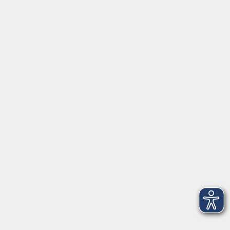
⇒
Anfahrt zur VHS
Gerne persönlich erreichbar:
Montag
8:00 - 15:00
Dienstag
8:00 - 15:00