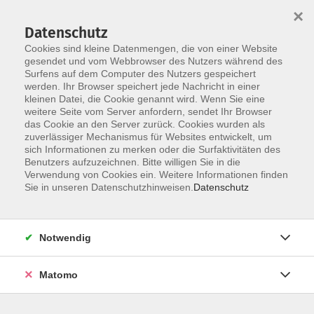
×
Datenschutz
Cookies sind kleine Datenmengen, die von einer Website
gesendet und vom Webbrowser des Nutzers während des
Surfens auf dem Computer des Nutzers gespeichert
Skip to main content
werden. Ihr Browser speichert jede Nachricht in einer
kleinen Datei, die Cookie genannt wird. Wenn Sie eine
weitere Seite vom Server anfordern, sendet Ihr Browser
Der Kurs konnte nicht gefunden werden.
das Cookie an den Server zurück. Cookies wurden als
zuverlässiger Mechanismus für Websites entwickelt, um
sich Informationen zu merken oder die Surfaktivitäten des
Benutzers aufzuzeichnen. Bitte willigen Sie in die
Verwendung von Cookies ein. Weitere Informationen finden
Sie in unseren Datenschutzhinweisen.
Datenschutz
Social Media
Impressum
AGB
Notwendig
Widerrufsbelehrung
Datenschutzerklärung
Matomo
Barrierefreiheitserklärung