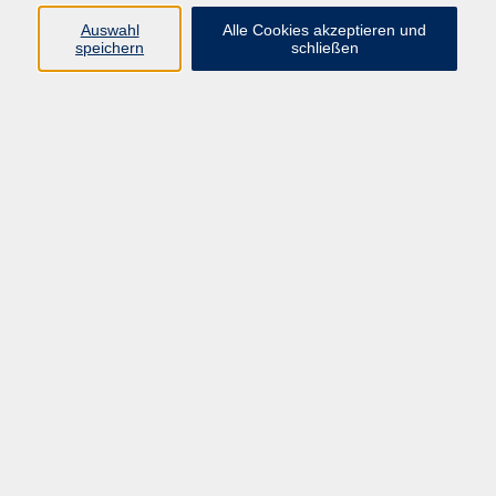
Widerruf
Auswahl
Alle Cookies akzeptieren und
speichern
schließen
Programm:
Gesellschaft & Leben
Kultur & Gestalten
Gesundheit
Sprachen
Berufliche Bildung
EDV, Foto & Grundbildung
Reisen & Tagesfahrten
Online & hybrid
Kurse für...