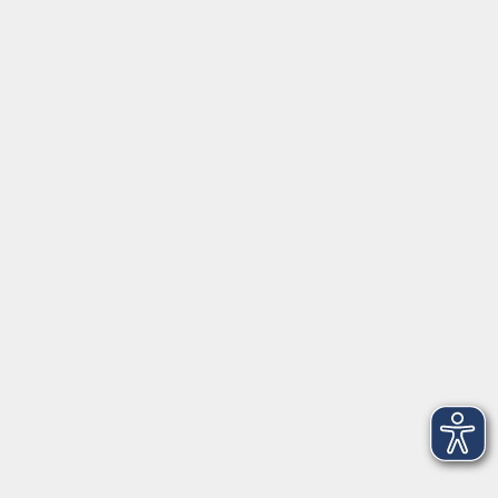
⇒
Anfahrt zur VHS
Gerne persönlich erreichbar:
Montag
8:00 - 15:00
Dienstag
8:00 - 15:00