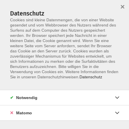
×
Datenschutz
Cookies sind kleine Datenmengen, die von einer Website
gesendet und vom Webbrowser des Nutzers während des
Surfens auf dem Computer des Nutzers gespeichert
Skip to main content
werden. Ihr Browser speichert jede Nachricht in einer
kleinen Datei, die Cookie genannt wird. Wenn Sie eine
weitere Seite vom Server anfordern, sendet Ihr Browser
Der Kurs konnte nicht gefunden werden.
das Cookie an den Server zurück. Cookies wurden als
zuverlässiger Mechanismus für Websites entwickelt, um
sich Informationen zu merken oder die Surfaktivitäten des
Benutzers aufzuzeichnen. Bitte willigen Sie in die
Verwendung von Cookies ein. Weitere Informationen finden
Sie in unseren Datenschutzhinweisen.
Datenschutz
Social Media
Impressum
AGB
Notwendig
Widerrufsbelehrung
Datenschutzerklärung
Matomo
Barrierefreiheitserklärung