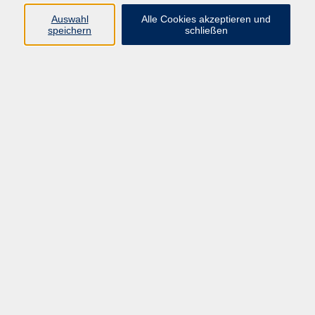
Widerruf
Auswahl
Alle Cookies akzeptieren und
speichern
schließen
Programm:
Gesellschaft & Leben
Kultur & Gestalten
Gesundheit
Sprachen
Berufliche Bildung
EDV, Foto & Grundbildung
Reisen & Tagesfahrten
Online & hybrid
Kurse für...