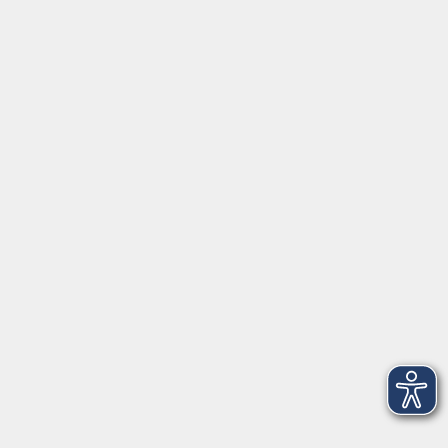
⇒
Anfahrt zur VHS
Gerne persönlich erreichbar:
Montag
8:00 - 15:00
Dienstag
8:00 - 15:00