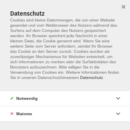
×
Datenschutz
Cookies sind kleine Datenmengen, die von einer Website
gesendet und vom Webbrowser des Nutzers während des
Surfens auf dem Computer des Nutzers gespeichert
Skip to main content
werden. Ihr Browser speichert jede Nachricht in einer
kleinen Datei, die Cookie genannt wird. Wenn Sie eine
weitere Seite vom Server anfordern, sendet Ihr Browser
Der Kurs konnte nicht gefunden werden.
das Cookie an den Server zurück. Cookies wurden als
zuverlässiger Mechanismus für Websites entwickelt, um
sich Informationen zu merken oder die Surfaktivitäten des
Benutzers aufzuzeichnen. Bitte willigen Sie in die
Verwendung von Cookies ein. Weitere Informationen finden
Sie in unseren Datenschutzhinweisen.
Datenschutz
Social Media
Impressum
AGB
Notwendig
Widerrufsbelehrung
Datenschutzerklärung
Matomo
Barrierefreiheitserklärung