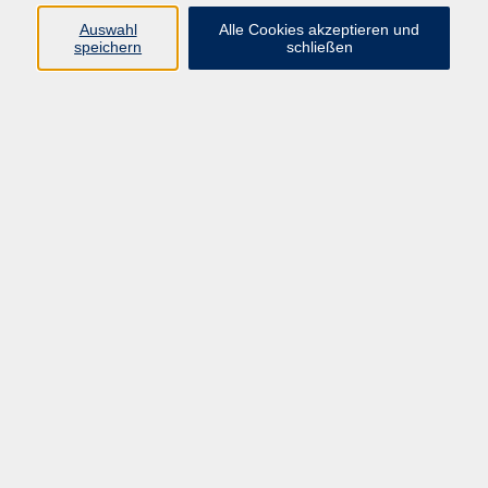
Widerruf
Auswahl
Alle Cookies akzeptieren und
speichern
schließen
Programm:
Gesellschaft & Leben
Kultur & Gestalten
Gesundheit
Sprachen
Berufliche Bildung
EDV, Foto & Grundbildung
Reisen & Tagesfahrten
Online & hybrid
Kurse für...