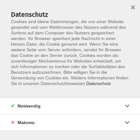
×
Datenschutz
Cookies sind kleine Datenmengen, die von einer Website
gesendet und vom Webbrowser des Nutzers während des
Surfens auf dem Computer des Nutzers gespeichert
Skip to main content
werden. Ihr Browser speichert jede Nachricht in einer
kleinen Datei, die Cookie genannt wird. Wenn Sie eine
weitere Seite vom Server anfordern, sendet Ihr Browser
das Cookie an den Server zurück. Cookies wurden als
zuverlässiger Mechanismus für Websites entwickelt, um
sich Informationen zu merken oder die Surfaktivitäten des
Sie sind hier:
Benutzers aufzuzeichnen. Bitte willigen Sie in die
Gesundheit
Fitness/Gymnastik
Verwendung von Cookies ein. Weitere Informationen finden
Sie in unseren Datenschutzhinweisen.
Datenschutz
Zumba®
Notwendig
Zumba® ist ein
dynamisches, begeisterndes und
effektives Fitness-Programm
, das weltweit die
Matomo
Herzen der Fitness-Szene erobert. In diesem Fitness-
Training verschmelzen
Elemente aus Tanz, Work Out,
Aerobic und Cardio-Training
zu einem
wirksamen