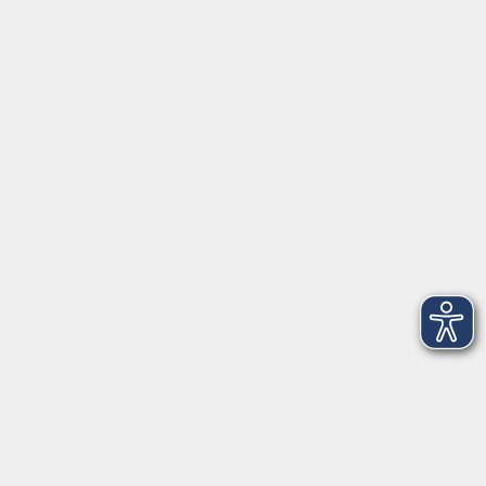
Hier finden Sie uns:
Volkshochschule Straubing gGmbH
Steinweg 56
94315 Straubing
info@vhs-Straubing.de
Tel: +49 9421 8457-0
Fax: +49 9421 8457-50
⇒
Anfahrt zur VHS