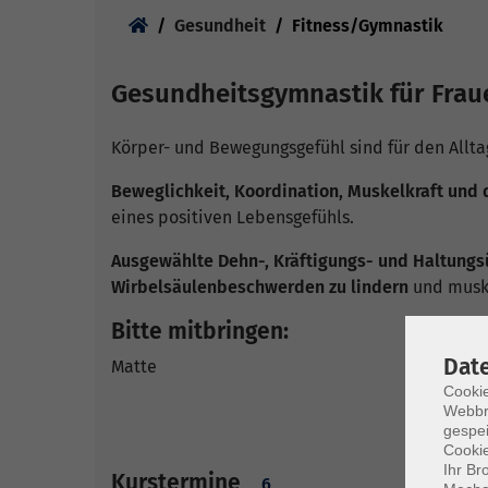
Sie sind hier:
Gesundheit
Fitness/Gymnastik
Gesundheitsgymnastik für Fra
Körper- und Bewegungsgefühl sind für den Allta
Beweglichkeit, Koordination, Muskelkraft und 
eines positiven Lebensgefühls.
Ausgewählte Dehn-, Kräftigungs- und Haltungs
Wirbelsäulenbeschwerden zu lindern
und musku
Bitte mitbringen:
Dat
Matte
Cookie
Webbr
gespei
Cookie
Ihr Br
Kurstermine
6