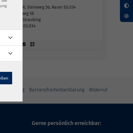
 die
dung
VHS SR, Steinweg 56, Raum EG.034
Steinweg 56
94315 Straubing
Raum EG.034
ießen
tzerklärung
Barrierefreiheitserklärung
Widerruf
Gerne persönlich erreichbar: