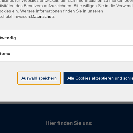
ismus für Websites entwickelt, um sich Informationen zu merken oder
tivitäten des Benutzers aufzuzeichnen. Bitte willigen Sie in die Verwen
okies ein. Weitere Informationen finden Sie in unseren
schutzhinweisen.
Datenschutz
Ort / Raum
twendig
tomo
Auswahl speichern
Alle Cookies akzeptieren und schl
Impressum
AGB
Widerrufsbelehrung
Datenschu
Hier finden Sie uns: