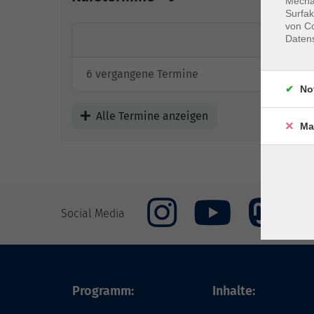
Mechan
Surfak
von Co
Daten
6 vergangene Termine
No
Alle Termine anzeigen
Ma
Social Media
Programm:
Inhalte: