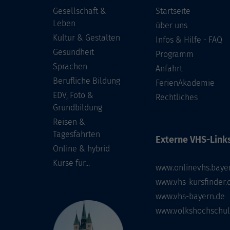
Gesellschaft &
Startseite
Leben
über uns
Kultur & Gestalten
Infos & Hilfe - FAQ
Gesundheit
Programm
Sprachen
Anfahrt
Berufliche Bildung
FerienAkademie
EDV, Foto &
Rechtliches
Grundbildung
Reisen &
Tagesfahrten
Externe VHS-Links
Online & hybrid
Kurse für...
www.onlinevhs.baye
www.vhs-kursfinder.
www.vhs-bayern.de
www.volkshochschul