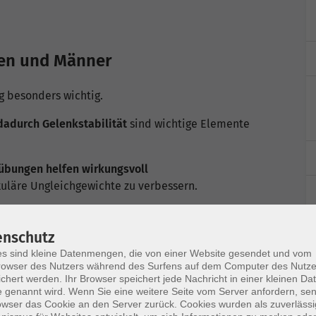
uen und Männer
g besonders wichtig.
dadurch Gelenkstabilität
sind wichtige Elemente
übungen helfen wirkungsvoll
läre Ungleichgewichte zu verbessern.
enschutz
s sind kleine Datenmengen, die von einer Website gesendet und vom
owser des Nutzers während des Surfens auf dem Computer des Nutze
chert werden. Ihr Browser speichert jede Nachricht in einer kleinen Dat
 genannt wird. Wenn Sie eine weitere Seite vom Server anfordern, se
owser das Cookie an den Server zurück. Cookies wurden als zuverlässi