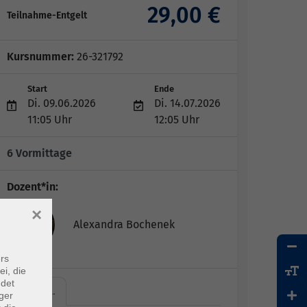
29,00 €
Teilnahme-Entgelt
Kursnummer:
26-321792
Start
Ende
Di. 09.06.2026
Di. 14.07.2026
11:05 Uhr
12:05 Uhr
6 Vormittage
Dozent*in:
×
Alexandra Bochenek
rs
ei, die
ndet
VHS SR,…
ger