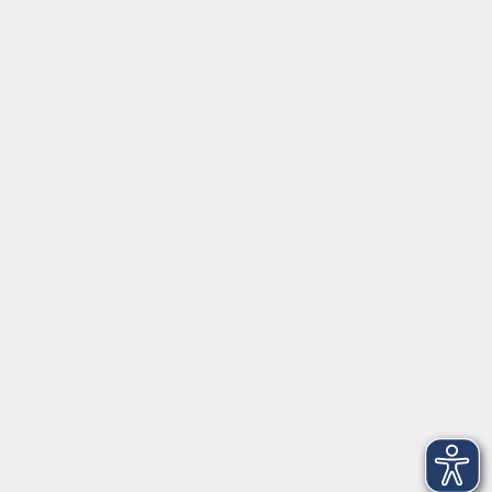
www.onlinevhs.bayern
www.vhs-kursfinder.de
www.vhs-bayern.de
www.volkshochschule.de
Hier finden Sie uns:
Volkshochschule Straubing gGmbH
Steinweg 56
94315 Straubing
info@vhs-Straubing.de
Tel: +49 9421 8457-0
Fax: +49 9421 8457-50