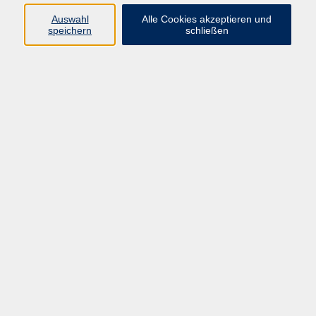
experimentieren und erklären uns verschiedene
Auswahl
Alle Cookies akzeptieren und
Fragen mit spannenden Experimenten.
speichern
schließen
Keine Überschneidung mit dem bisherigen
Kursprogramm.
Folgende Themen werden behandelt:
Das Sonnensystem
Was ist die Sonne?
Welche Planeten gibt es?
Wie sind sie angeordnet?
Was macht jeden einzelnen Planeten
besonders?
Was sind Kometen, Meteoriten, Asteroiden und
co?
Wie bewegen sich die Planten und wieso fliegen
sie nicht aus ihrer Bahn?
Wie könnte mein eigener Planet aussehen?
⁠Was sind Galaxien?