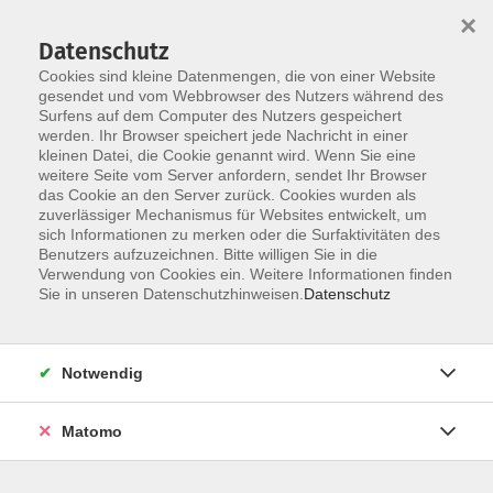
×
Datenschutz
Cookies sind kleine Datenmengen, die von einer Website
gesendet und vom Webbrowser des Nutzers während des
Surfens auf dem Computer des Nutzers gespeichert
Skip to main content
werden. Ihr Browser speichert jede Nachricht in einer
kleinen Datei, die Cookie genannt wird. Wenn Sie eine
weitere Seite vom Server anfordern, sendet Ihr Browser
das Cookie an den Server zurück. Cookies wurden als
zuverlässiger Mechanismus für Websites entwickelt, um
sich Informationen zu merken oder die Surfaktivitäten des
Sie sind hier:
Benutzers aufzuzeichnen. Bitte willigen Sie in die
weitere Kategorien
Verwendung von Cookies ein. Weitere Informationen finden
junge VHS - Kurse für Kinder und Jugendliche
Sie in unseren Datenschutzhinweisen.
Datenschutz
Forschertag für 4-8 Jährige: Dem Sonnensystem
Notwendig
auf der Spur
Kommt zu unserem Forschertag!
Matomo
3 Stunden voller Spaß und Spannung. Wir