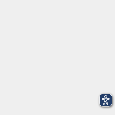
⇒
Anfahrt zur VHS
Gerne persönlich erreichbar:
Montag
8:00 - 15:00
Dienstag
8:00 - 15:00