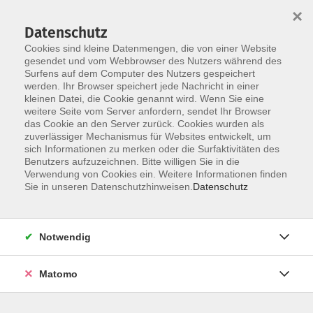
×
Datenschutz
Cookies sind kleine Datenmengen, die von einer Website
gesendet und vom Webbrowser des Nutzers während des
Surfens auf dem Computer des Nutzers gespeichert
Skip to main content
werden. Ihr Browser speichert jede Nachricht in einer
kleinen Datei, die Cookie genannt wird. Wenn Sie eine
weitere Seite vom Server anfordern, sendet Ihr Browser
Der Kurs konnte nicht gefunden werden.
das Cookie an den Server zurück. Cookies wurden als
zuverlässiger Mechanismus für Websites entwickelt, um
sich Informationen zu merken oder die Surfaktivitäten des
Benutzers aufzuzeichnen. Bitte willigen Sie in die
Verwendung von Cookies ein. Weitere Informationen finden
Sie in unseren Datenschutzhinweisen.
Datenschutz
Social Media
Impressum
AGB
Notwendig
Widerrufsbelehrung
Datenschutzerklärung
Matomo
Barrierefreiheitserklärung