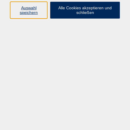
Widerruf
Auswahl
Alle Cookies akzeptieren und
speichern
schließen
Programm:
Gesellschaft & Leben
Kultur & Gestalten
Gesundheit
Sprachen
Berufliche Bildung
EDV, Foto & Grundbildung
Reisen & Tagesfahrten
Online & hybrid
Kurse für...