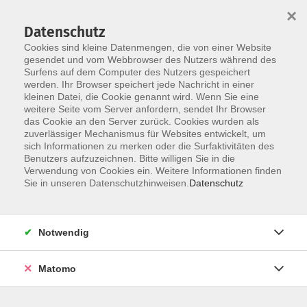
×
Datenschutz
Cookies sind kleine Datenmengen, die von einer Website
gesendet und vom Webbrowser des Nutzers während des
Surfens auf dem Computer des Nutzers gespeichert
Skip to main content
werden. Ihr Browser speichert jede Nachricht in einer
kleinen Datei, die Cookie genannt wird. Wenn Sie eine
weitere Seite vom Server anfordern, sendet Ihr Browser
das Cookie an den Server zurück. Cookies wurden als
zuverlässiger Mechanismus für Websites entwickelt, um
sich Informationen zu merken oder die Surfaktivitäten des
Sie sind hier:
Benutzers aufzuzeichnen. Bitte willigen Sie in die
Sprachen
Spanisch
Verwendung von Cookies ein. Weitere Informationen finden
Sie in unseren Datenschutzhinweisen.
Datenschutz
Online-Kurs: Español con gusto B1 - Spanisch
für Fortgeschrittene
Notwendig
- ein Online-Angebot aus den Erweiterten
Lernwelten der VHS Straubing
Matomo
Lehrwerk:
Con gusto nuevo B1, Kursbuch mit Audios
und Videos, ab Lektion 10, Klett Verlag