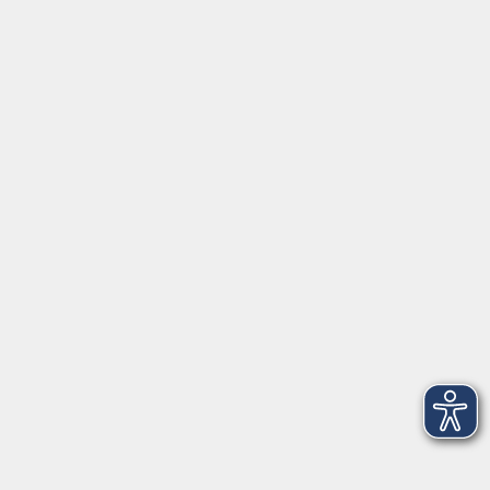
Startseite
über uns
Infos & Hilfe - FAQ
Programm
Anfahrt
FerienAkademie
Rechtliches
Externe VHS-Links:
www.onlinevhs.bayern
www.vhs-kursfinder.de
www.vhs-bayern.de
www.volkshochschule.de