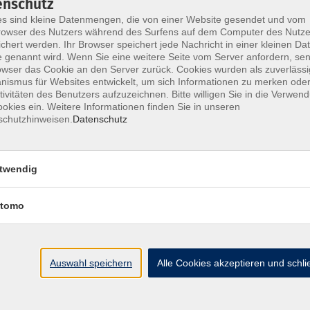
enschutz
s sind kleine Datenmengen, die von einer Website gesendet und vom
owser des Nutzers während des Surfens auf dem Computer des Nutze
chert werden. Ihr Browser speichert jede Nachricht in einer kleinen Dat
 genannt wird. Wenn Sie eine weitere Seite vom Server anfordern, se
Impressum
AGB
Widerrufsbelehrung
Datenschu
owser das Cookie an den Server zurück. Cookies wurden als zuverlässi
ismus für Websites entwickelt, um sich Informationen zu merken oder
tivitäten des Benutzers aufzuzeichnen. Bitte willigen Sie in die Verwen
okies ein. Weitere Informationen finden Sie in unseren
schutzhinweisen.
Datenschutz
Hier finden Sie uns:
twendig
Volkshochschule Straubing gGmbH
Steinweg 56
tomo
94315 Straubing
info@vhs-Straubing.de
Auswahl speichern
Alle Cookies akzeptieren und schl
Tel: +49 9421 8457-0
Fax: +49 9421 8457-50