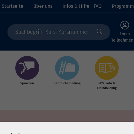
Startseite
über uns
Infos & Hilfe - FAQ
Programm
Login
Teilnehmen
Sprachen
Berufliche Bildung
EDV, Foto &
Grundbildung