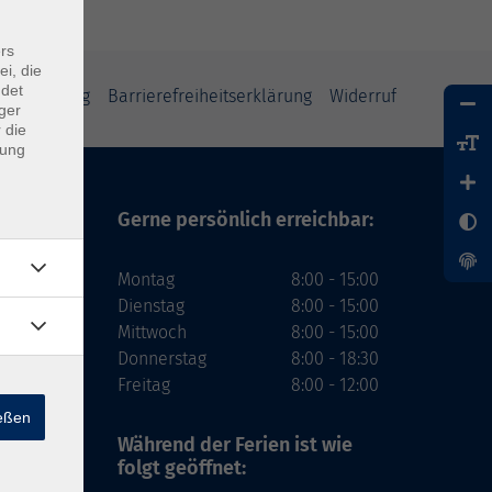
rs
ei, die
ndet
tzerklärung
Barrierefreiheitserklärung
Widerruf
ger
 die
dung
Gerne persönlich erreichbar:
Montag
8:00 - 15:00
Dienstag
8:00 - 15:00
Mittwoch
8:00 - 15:00
Donnerstag
8:00 - 18:30
Freitag
8:00 - 12:00
ießen
Während der Ferien
ist wie
folgt geöffnet: