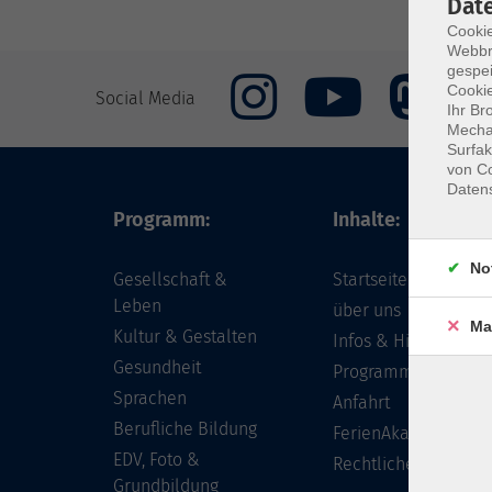
Dat
Cookie
Webbr
gespei
Cookie
Social Media
Ihr Br
Mechan
Surfak
von Co
Daten
Programm:
Inhalte:
No
Gesellschaft &
Startseite
Leben
über uns
Ma
Kultur & Gestalten
Infos & Hilfe - FAQ
Gesundheit
Programm
Sprachen
Anfahrt
Berufliche Bildung
FerienAkademie
EDV, Foto &
Rechtliches
Grundbildung