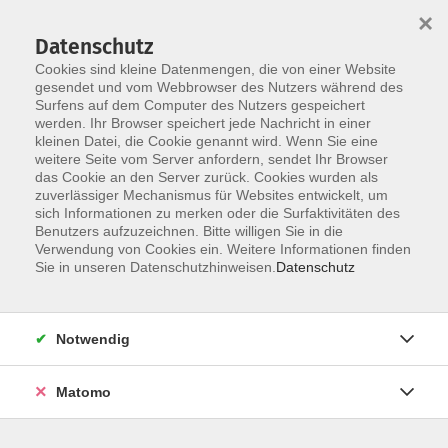
×
Datenschutz
Cookies sind kleine Datenmengen, die von einer Website
gesendet und vom Webbrowser des Nutzers während des
Surfens auf dem Computer des Nutzers gespeichert
Skip to main content
werden. Ihr Browser speichert jede Nachricht in einer
kleinen Datei, die Cookie genannt wird. Wenn Sie eine
weitere Seite vom Server anfordern, sendet Ihr Browser
das Cookie an den Server zurück. Cookies wurden als
zuverlässiger Mechanismus für Websites entwickelt, um
sich Informationen zu merken oder die Surfaktivitäten des
Sie sind hier:
Benutzers aufzuzeichnen. Bitte willigen Sie in die
Verwendung von Cookies ein. Weitere Informationen finden
Sie in unseren Datenschutzhinweisen.
Datenschutz
Online: Einführung in Künstliche Intelligenz
(KI/AI) im Marketing
Notwendig
- Grundlagen, Tools und praxisnahe
Anwendungen für Texte, Bilder, Social Media
und SEO
Matomo
Künstliche Intelligenz verändert die Art, wie