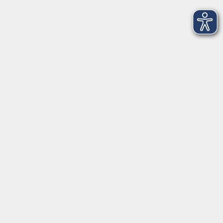
Hier finden Sie uns:
Volkshochschule Straubing gGmbH
Steinweg 56
94315 Straubing
info@vhs-Straubing.de
Tel: +49 9421 8457-0
Fax: +49 9421 8457-50
⇒
Anfahrt zur VHS