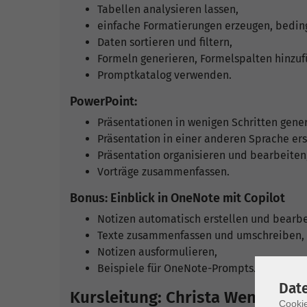
Tabellen analysieren lassen,
einfache Formatierungen erzeugen, bedin
Daten sortieren und filtern,
Formeln generieren, Formelspalten hinzuf
Promptkatalog verwenden.
PowerPoint:
Präsentationen in wenigen Schritten gener
Präsentation in einer anderen Sprache ers
Präsentation organisieren und bearbeiten
Vorträge zusammenfassen.
Bonus: Einblick in OneNote mit Copilot
Notizen automatisch erstellen und bearbe
Texte zusammenfassen und umschreiben,
Notizen ausformulieren,
Beispiele für OneNote-Prompts.
Dat
Kursleitung: Christa Weny
Cookie