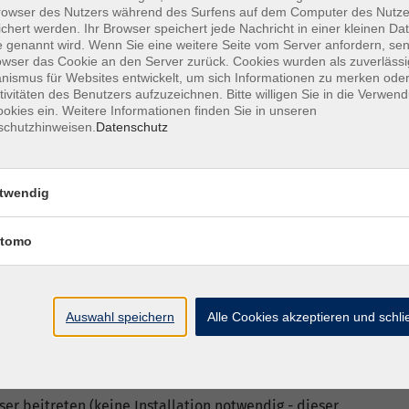
owser des Nutzers während des Surfens auf dem Computer des Nutze
chert werden. Ihr Browser speichert jede Nachricht in einer kleinen Dat
 genannt wird. Wenn Sie eine weitere Seite vom Server anfordern, se
izienz mit Microsoft 365 steigern und die Vorteile
owser das Cookie an den Server zurück. Cookies wurden als zuverlässi
 Büro, im Homeoffice oder in der Projektarbeit.
ismus für Websites entwickelt, um sich Informationen zu merken oder
tivitäten des Benutzers aufzuzeichnen. Bitte willigen Sie in die Verwen
.cloud statt.
-
Bitte überprüfen Sie vor Ihrer
okies ein. Weitere Informationen finden Sie in unseren
schutzhinweisen.
Datenschutz
ngen für dieses Online-Angebot erfüllen.
twendig
eranstaltung mit Zoom X in der vhs.cloud brauchen
tomo
 - besser mit LAN-Kabel als im WLAN
reicht auch ein Smartphone), jeweils mindestens
Auswahl speichern
Alle Cookies akzeptieren und schl
st ggf. ein Kopfhörer, um ungestört von
ikrofon und Webcam sind nicht erforderlich)
ive-Stream/Meeting erfolgt über ein kleines
er beitreten (keine Installation notwendig - dieser