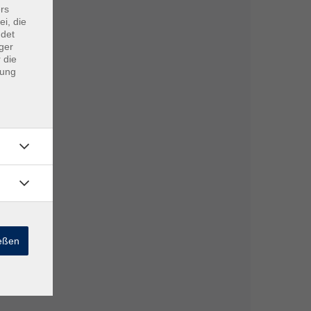
rs
ei, die
ndet
ger
 die
dung
ießen