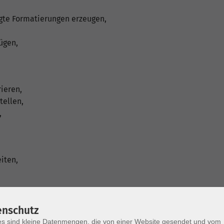
gte Formatierungen erzeugen,
ügen,
ieren,
tellen,
,
iten,
enschutz
s sind kleine Datenmengen, die von einer Website gesendet und vom