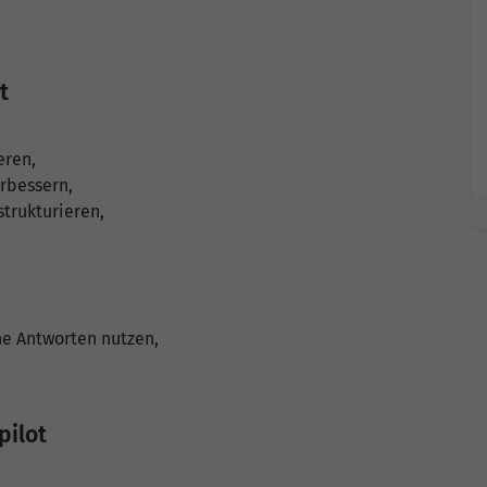
t
eren,
rbessern,
trukturieren,
e Antworten nutzen,
pilot