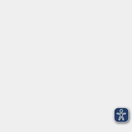
⇒
Anfahrt zur VHS
Gerne persönlich erreichbar:
Montag
8:00 - 15:00
Dienstag
8:00 - 15:00