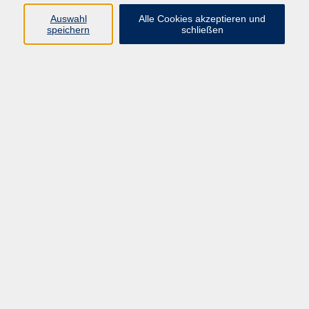
Widerruf
Auswahl
Alle Cookies akzeptieren und
speichern
schließen
Programm:
Gesellschaft & Leben
Kultur & Gestalten
Gesundheit
Sprachen
Berufliche Bildung
EDV, Foto & Grundbildung
Reisen & Tagesfahrten
Online & hybrid
Kurse für...