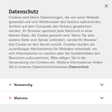
×
Datenschutz
Cookies sind kleine Datenmengen, die von einer Website
gesendet und vom Webbrowser des Nutzers während des
Surfens auf dem Computer des Nutzers gespeichert
Skip to main content
werden. Ihr Browser speichert jede Nachricht in einer
kleinen Datei, die Cookie genannt wird. Wenn Sie eine
weitere Seite vom Server anfordern, sendet Ihr Browser
Der Kurs konnte nicht gefunden werden.
das Cookie an den Server zurück. Cookies wurden als
zuverlässiger Mechanismus für Websites entwickelt, um
sich Informationen zu merken oder die Surfaktivitäten des
Benutzers aufzuzeichnen. Bitte willigen Sie in die
Verwendung von Cookies ein. Weitere Informationen finden
Sie in unseren Datenschutzhinweisen.
Datenschutz
Social Media
Impressum
AGB
Notwendig
Widerrufsbelehrung
Datenschutzerklärung
Matomo
Barrierefreiheitserklärung