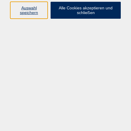
Widerruf
Auswahl
Alle Cookies akzeptieren und
speichern
schließen
Programm:
Gesellschaft & Leben
Kultur & Gestalten
Gesundheit
Sprachen
Berufliche Bildung
EDV, Foto & Grundbildung
Reisen & Tagesfahrten
Online & hybrid
Kurse für...