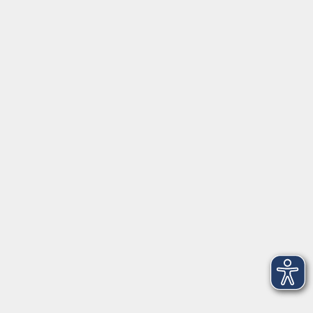
⇒
Anfahrt zur VHS
Gerne persönlich erreichbar:
Montag
8:00 - 15:00
Dienstag
8:00 - 15:00