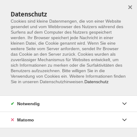
×
Datenschutz
Cookies sind kleine Datenmengen, die von einer Website
gesendet und vom Webbrowser des Nutzers während des
Surfens auf dem Computer des Nutzers gespeichert
Skip to main content
werden. Ihr Browser speichert jede Nachricht in einer
kleinen Datei, die Cookie genannt wird. Wenn Sie eine
weitere Seite vom Server anfordern, sendet Ihr Browser
Der Kurs konnte nicht gefunden werden.
das Cookie an den Server zurück. Cookies wurden als
zuverlässiger Mechanismus für Websites entwickelt, um
sich Informationen zu merken oder die Surfaktivitäten des
Benutzers aufzuzeichnen. Bitte willigen Sie in die
Verwendung von Cookies ein. Weitere Informationen finden
Sie in unseren Datenschutzhinweisen.
Datenschutz
Social Media
Impressum
AGB
Notwendig
Widerrufsbelehrung
Datenschutzerklärung
Matomo
Barrierefreiheitserklärung