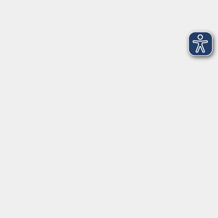
94315 Straubing
info@vhs-Straubing.de
Tel: +49 9421 8457-0
Fax: +49 9421 8457-50
⇒
Anfahrt zur VHS