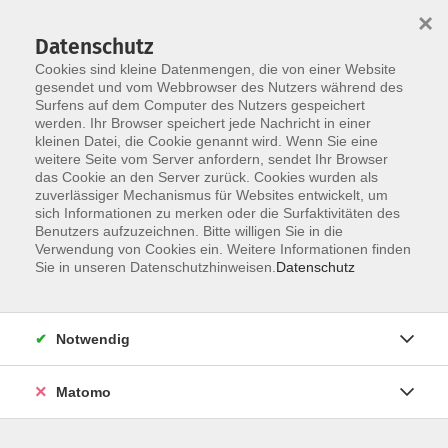
×
Datenschutz
Cookies sind kleine Datenmengen, die von einer Website
gesendet und vom Webbrowser des Nutzers während des
Surfens auf dem Computer des Nutzers gespeichert
Skip to main content
werden. Ihr Browser speichert jede Nachricht in einer
kleinen Datei, die Cookie genannt wird. Wenn Sie eine
weitere Seite vom Server anfordern, sendet Ihr Browser
das Cookie an den Server zurück. Cookies wurden als
zuverlässiger Mechanismus für Websites entwickelt, um
sich Informationen zu merken oder die Surfaktivitäten des
Sie sind hier:
Benutzers aufzuzeichnen. Bitte willigen Sie in die
Verwendung von Cookies ein. Weitere Informationen finden
Sie in unseren Datenschutzhinweisen.
Datenschutz
LesungsMediathek: Märchen aus 1001 Nacht
- Märchenstunde für Kinder ab 7 Jahren sowie
Notwendig
Erwachsene - ein Online-Angebot aus den
Erweiterten Lernwelten der VHS Straubing
Matomo
Die Lesung zu "Märchen aus 1001 Nacht" aus
Straubing ist jederzeit in unserer "Mediathek" auf
YouTube abrufbar: