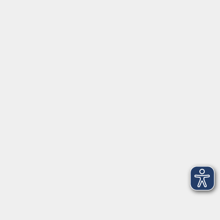
Programm
Anfahrt
FerienAkademie
Rechtliches
Externe VHS-Links:
www.onlinevhs.bayern
www.vhs-kursfinder.de
www.vhs-bayern.de
www.volkshochschule.de
Hier finden Sie uns:
Volkshochschule Straubing gGmbH