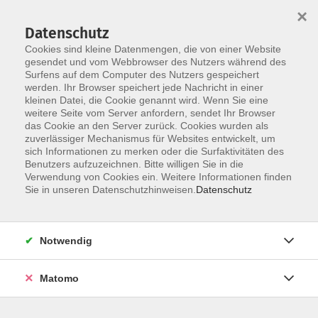
×
Datenschutz
Cookies sind kleine Datenmengen, die von einer Website
gesendet und vom Webbrowser des Nutzers während des
Surfens auf dem Computer des Nutzers gespeichert
Skip to main content
werden. Ihr Browser speichert jede Nachricht in einer
kleinen Datei, die Cookie genannt wird. Wenn Sie eine
weitere Seite vom Server anfordern, sendet Ihr Browser
das Cookie an den Server zurück. Cookies wurden als
zuverlässiger Mechanismus für Websites entwickelt, um
sich Informationen zu merken oder die Surfaktivitäten des
Sie sind hier:
Benutzers aufzuzeichnen. Bitte willigen Sie in die
Verwendung von Cookies ein. Weitere Informationen finden
Sie in unseren Datenschutzhinweisen.
Datenschutz
Online - vhs.wissen live: Kunst im Ohr - ein
Livestream für alle Sinne 2
Notwendig
- in Kooperation mit der VHS SüdOst und der
VHS Esslingen - mit Durchführungsgarantie
Matomo
Veranstalter:
vhs.wissen.live: vhs Esslingen am
Neckar, Mettinger Str. 125, 73728 Esslingen und vhs