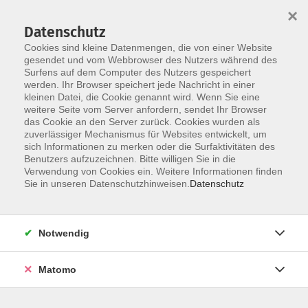
×
Datenschutz
Cookies sind kleine Datenmengen, die von einer Website
gesendet und vom Webbrowser des Nutzers während des
Surfens auf dem Computer des Nutzers gespeichert
Skip to main content
werden. Ihr Browser speichert jede Nachricht in einer
kleinen Datei, die Cookie genannt wird. Wenn Sie eine
weitere Seite vom Server anfordern, sendet Ihr Browser
das Cookie an den Server zurück. Cookies wurden als
zuverlässiger Mechanismus für Websites entwickelt, um
sich Informationen zu merken oder die Surfaktivitäten des
Sie sind hier:
Benutzers aufzuzeichnen. Bitte willigen Sie in die
Gesundheit
Fitness/Gymnastik
Verwendung von Cookies ein. Weitere Informationen finden
Sie in unseren Datenschutzhinweisen.
Datenschutz
Zumba® für Anfänger:innen und
Teilnehmer:innen mit Vorkenntnissen
Notwendig
Zumba® ist ein
dynamisches, begeisterndes und
effektives Fitness-Programm
, das weltweit die
Matomo
Herzen der Fitness-Szene erobert. In diesem Fitness-
Training verschmelzen
Elemente aus Tanz, Work Out,