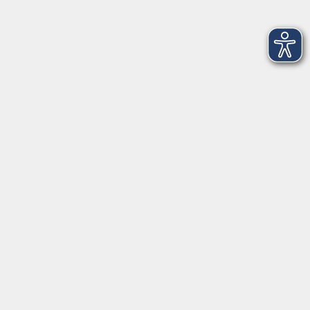
Gerne persönlich erreichbar:
Montag
8:00 - 15:00
Dienstag
8:00 - 15:00
Mittwoch
8:00 - 15:00
Donnerstag
8:00 - 18:30
Freitag
8:00 - 12:00