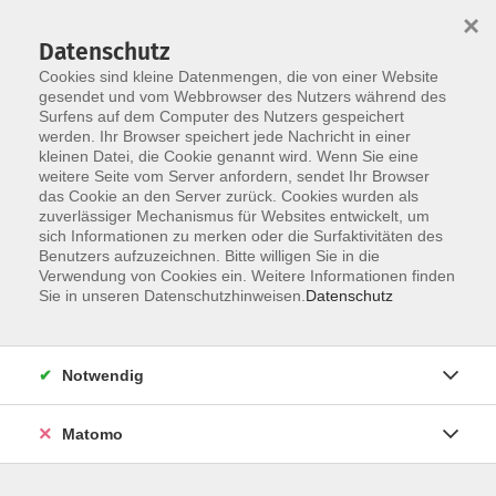
×
Datenschutz
Cookies sind kleine Datenmengen, die von einer Website
gesendet und vom Webbrowser des Nutzers während des
Surfens auf dem Computer des Nutzers gespeichert
Skip to main content
werden. Ihr Browser speichert jede Nachricht in einer
kleinen Datei, die Cookie genannt wird. Wenn Sie eine
weitere Seite vom Server anfordern, sendet Ihr Browser
das Cookie an den Server zurück. Cookies wurden als
zuverlässiger Mechanismus für Websites entwickelt, um
sich Informationen zu merken oder die Surfaktivitäten des
Sie sind hier:
Benutzers aufzuzeichnen. Bitte willigen Sie in die
Gesundheit
Verwendung von Cookies ein. Weitere Informationen finden
Gezielte Gymnastik/Spezielle
Sie in unseren Datenschutzhinweisen.
Datenschutz
Körperregionen
Notwendig
Wohlfühlgymnastik für jedermann/frau
Matomo
Zum Aufbau bzw. zur Erhaltung der körperlichen
Fitness kräftigen und mobilisieren Sie nach einem
Aufwärmtraining die gesamte Muskulatur. Dabei