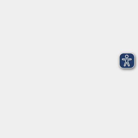
www.volkshochschule.de
Hier finden Sie uns:
Volkshochschule Straubing gGmbH
Steinweg 56
94315 Straubing
info@vhs-Straubing.de
Tel: +49 9421 8457-0
Fax: +49 9421 8457-50
⇒
Anfahrt zur VHS