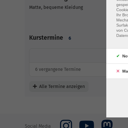
gespei
Matte, bequeme Kleidung
Cookie
Ihr Br
Mechan
Surfak
von Co
Daten
Kurstermine
6
No
6 vergangene Termine
Ma
Alle Termine anzeigen
Social Media