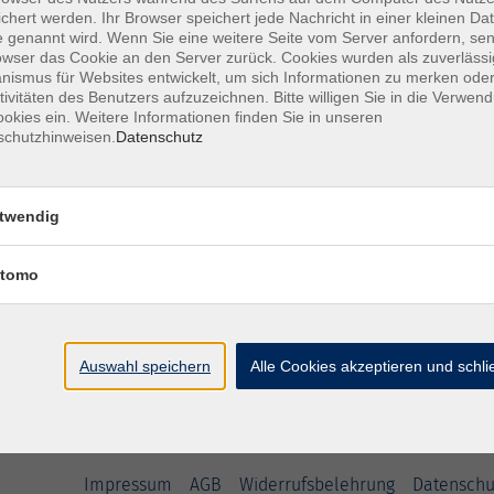
chert werden. Ihr Browser speichert jede Nachricht in einer kleinen Dat
 genannt wird. Wenn Sie eine weitere Seite vom Server anfordern, se
owser das Cookie an den Server zurück. Cookies wurden als zuverlässi
ismus für Websites entwickelt, um sich Informationen zu merken oder
tivitäten des Benutzers aufzuzeichnen. Bitte willigen Sie in die Verwen
okies ein. Weitere Informationen finden Sie in unseren
schutzhinweisen.
Datenschutz
Ort / Raum
twendig
tomo
Auswahl speichern
Alle Cookies akzeptieren und schl
Impressum
AGB
Widerrufsbelehrung
Datenschu