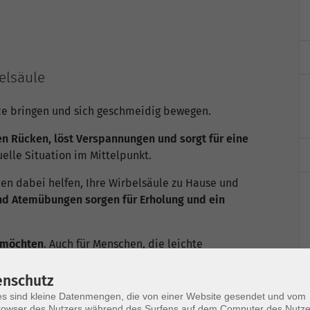
elsäule
ce bringen und sich geschmeidig bewegen.
n Rücken, löst Verspannungen und sorgt für eine
uelle Situation im Mittelpunkt.
hnen dabei helfen, Ihre Wirbelsäule zu Hause und
d Atemübungen sorgen für Erholung und ein
n möchten
. Auch für Menschen, die leichte
aben, Osteoporose oder Arthrose vorbeugen
enschutz
s sind kleine Datenmengen, die von einer Website gesendet und vom
owser des Nutzers während des Surfens auf dem Computer des Nutze