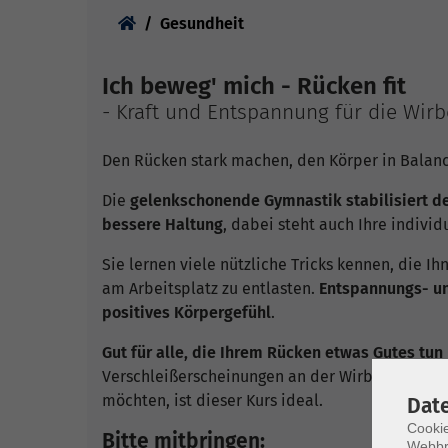
Sie sind hier:
Gesundheit
Ich beweg' mich - Rücken fit
- Kraft und Entspannung für die Wirb
Den Rücken stark machen, den Körper in Balan
Die
gelenkschonende Gymnastik stabilisiert de
bessere Haltung
, dabei steht auch Ihre individ
Sie lernen viele nützliche Tricks kennen, die I
am Arbeitsplatz zu entlasten.
Entspannungs- un
positives Körpergefühl
.
Gut für alle, die Ihrem Rücken etwas Gutes tu
Verschleißerscheinungen an der Wirbelsäule h
möchten, ist dieser Kurs ideal.
Dat
Cookie
Bitte mitbringen:
Webbr