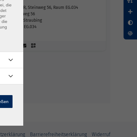
ei, die
VHS SR, Steinweg 56, Raum EG.034
ndet
Steinweg 56
ger
94315 Straubing
 die
Raum EG.034
dung
ießen
tzerklärung
Barrierefreiheitserklärung
Widerruf