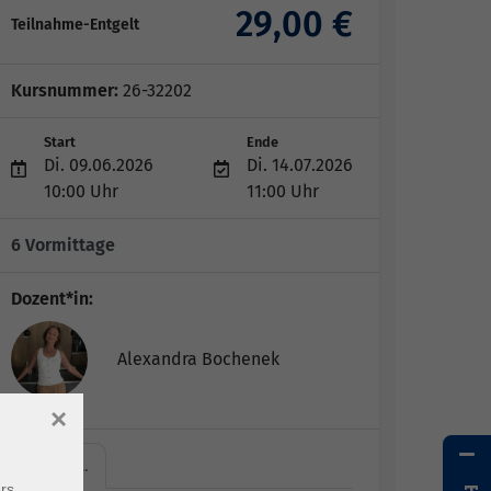
29,00 €
Teilnahme-Entgelt
Kursnummer:
26-32202
Start
Ende
Di. 09.06.2026
Di. 14.07.2026
10:00 Uhr
11:00 Uhr
6 Vormittage
Dozent*in:
Alexandra Bochenek
×
VHS SR,…
rs