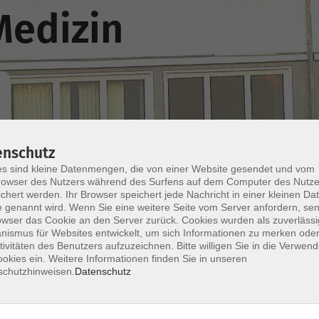
edizin
Wochentage
Tageszeit
enschutz
s sind kleine Datenmengen, die von einer Website gesendet und vom
owser des Nutzers während des Surfens auf dem Computer des Nutze
nur buchbare
nur beginnende
chert werden. Ihr Browser speichert jede Nachricht in einer kleinen Dat
 genannt wird. Wenn Sie eine weitere Seite vom Server anfordern, se
owser das Cookie an den Server zurück. Cookies wurden als zuverlässi
ismus für Websites entwickelt, um sich Informationen zu merken oder
Online: Infektionskrankheiten in der
tivitäten des Benutzers aufzuzeichnen. Bitte willigen Sie in die Verwen
ökologischen Krise
okies ein. Weitere Informationen finden Sie in unseren
schutzhinweisen.
Datenschutz