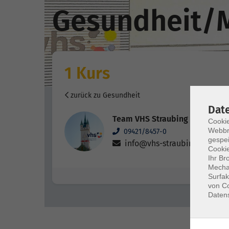
Gesundheit/M
1 Kurs
zurück zu Gesundheit
Dat
Team VHS Straubing
Cookie
Webbr
09421/8457-0
gespei
info@vhs-straubing.de
Cookie
Ihr Br
Mechan
Surfak
von Co
Daten