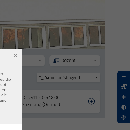
×
Ort
Dozent
rs
Datum aufsteigend
ei, die
ndet
ger
 die
Di. 24.11.2026 18:00
dung
Straubing (Online!)