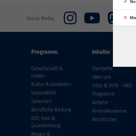
No
Ma
Social Media
Programm:
Inhalte:
Gesellschaft &
Startseite
Leben
über uns
Kultur & Gestalten
Infos & Hilfe - FAQ
Gesundheit
Programm
Sprachen
Anfahrt
Berufliche Bildung
FerienAkademie
EDV, Foto &
Rechtliches
Grundbildung
Reisen &