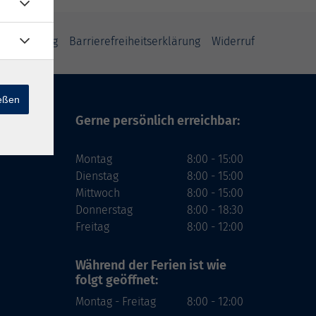
tzerklärung
Barrierefreiheitserklärung
Widerruf
ießen
Gerne persönlich erreichbar:
Montag
8:00 - 15:00
Dienstag
8:00 - 15:00
Mittwoch
8:00 - 15:00
Donnerstag
8:00 - 18:30
Freitag
8:00 - 12:00
Während der Ferien
ist wie
folgt geöffnet:
Montag - Freitag
8:00 - 12:00