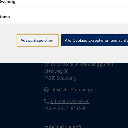
twendig
Impressum
AGB
Widerrufsbelehrung
Datenschu
tomo
Auswahl speichern
Alle Cookies akzeptieren und schl
Hier finden Sie uns:
Volkshochschule Straubing gGmbH
Steinweg 56
94315 Straubing
info@vhs-Straubing.de
Tel: +49 9421 8457-0
Fax: +49 9421 8457-50
⇒
Anfahrt zur VHS