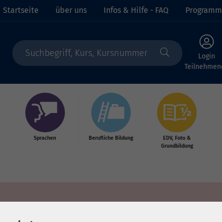
Startseite
über uns
Infos & Hilfe - FAQ
Programm
Login
Teilnehmen
Sprachen
Berufliche Bildung
EDV, Foto &
Grundbildung