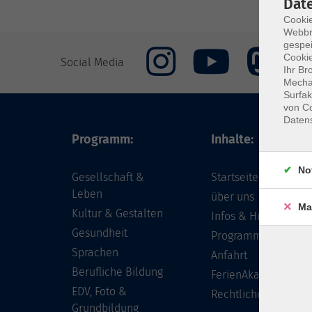
Dat
Cookie
Webbr
gespei
Cookie
Social Media
Ihr Br
Mechan
Surfak
von Co
Daten
Programm:
Inhalte:
No
Gesellschaft &
Startseite
Leben
über uns
Ma
Kultur & Gestalten
Infos & Hilfe - FAQ
Gesundheit
Programm
Sprachen
Anfahrt
Berufliche Bildung
FerienAkademie
EDV, Foto &
Rechtliches
Grundbildung