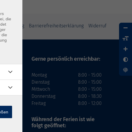
rs
ei, die
ndet
tzerklärung
Barrierefreiheitserklärung
Widerruf
ger
 die
dung
Gerne persönlich erreichbar:
Montag
8:00 - 15:00
Dienstag
8:00 - 15:00
Mittwoch
8:00 - 15:00
Donnerstag
8:00 - 18:30
Freitag
8:00 - 12:00
ießen
Während der Ferien
ist wie
folgt geöffnet: