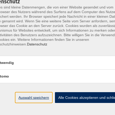
enschutz
s sind kleine Datenmengen, die von einer Website gesendet und vom
owser des Nutzers während des Surfens auf dem Computer des Nutze
chert werden. Ihr Browser speichert jede Nachricht in einer kleinen Dat
 genannt wird. Wenn Sie eine weitere Seite vom Server anfordern, se
Impressum
AGB
Widerrufsbelehrung
Datenschu
owser das Cookie an den Server zurück. Cookies wurden als zuverlässi
ismus für Websites entwickelt, um sich Informationen zu merken oder
tivitäten des Benutzers aufzuzeichnen. Bitte willigen Sie in die Verwen
okies ein. Weitere Informationen finden Sie in unseren
schutzhinweisen.
Datenschutz
Hier finden Sie uns:
twendig
Volkshochschule Straubing gGmbH
Steinweg 56
tomo
94315 Straubing
info@vhs-Straubing.de
Auswahl speichern
Alle Cookies akzeptieren und schl
Tel: +49 9421 8457-0
Fax: +49 9421 8457-50