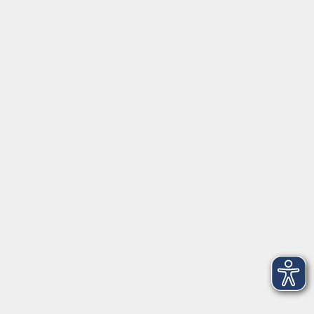
⇒
Anfahrt zur VHS
Gerne persönlich erreichbar:
Montag
8:00 - 15:00
Dienstag
8:00 - 15:00