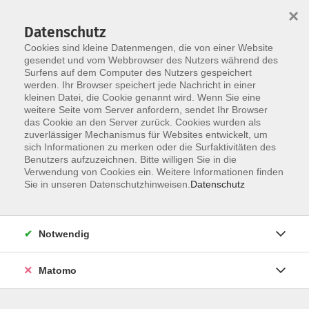
×
Datenschutz
Cookies sind kleine Datenmengen, die von einer Website
gesendet und vom Webbrowser des Nutzers während des
Surfens auf dem Computer des Nutzers gespeichert
Skip to main content
werden. Ihr Browser speichert jede Nachricht in einer
kleinen Datei, die Cookie genannt wird. Wenn Sie eine
weitere Seite vom Server anfordern, sendet Ihr Browser
Der Kurs konnte nicht gefunden werden.
das Cookie an den Server zurück. Cookies wurden als
zuverlässiger Mechanismus für Websites entwickelt, um
sich Informationen zu merken oder die Surfaktivitäten des
Benutzers aufzuzeichnen. Bitte willigen Sie in die
Verwendung von Cookies ein. Weitere Informationen finden
Sie in unseren Datenschutzhinweisen.
Datenschutz
Social Media
Impressum
AGB
Notwendig
Widerrufsbelehrung
Datenschutzerklärung
Matomo
Barrierefreiheitserklärung