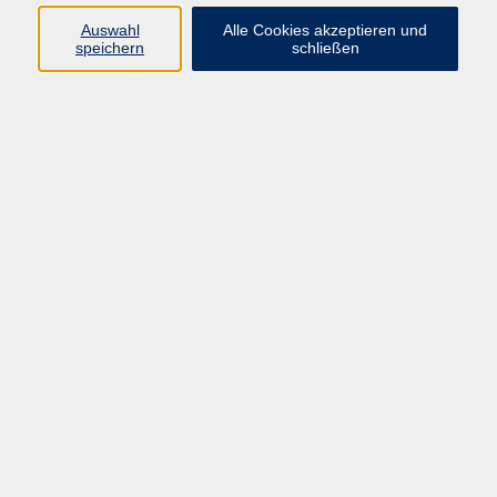
Widerruf
Auswahl
Alle Cookies akzeptieren und
speichern
schließen
Programm:
Gesellschaft & Leben
Kultur & Gestalten
Gesundheit
Sprachen
Berufliche Bildung
EDV, Foto & Grundbildung
Reisen & Tagesfahrten
Online & hybrid
Kurse für...