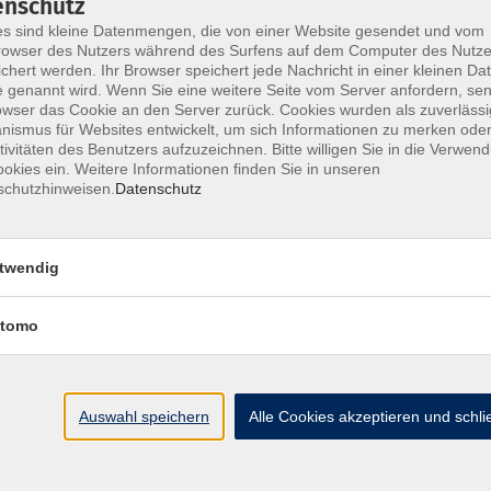
enschutz
s sind kleine Datenmengen, die von einer Website gesendet und vom
owser des Nutzers während des Surfens auf dem Computer des Nutze
chert werden. Ihr Browser speichert jede Nachricht in einer kleinen Dat
 genannt wird. Wenn Sie eine weitere Seite vom Server anfordern, se
Impressum
AGB
Widerrufsbelehrung
Datenschu
owser das Cookie an den Server zurück. Cookies wurden als zuverlässi
ismus für Websites entwickelt, um sich Informationen zu merken oder
tivitäten des Benutzers aufzuzeichnen. Bitte willigen Sie in die Verwen
okies ein. Weitere Informationen finden Sie in unseren
schutzhinweisen.
Datenschutz
Hier finden Sie uns:
twendig
Volkshochschule Straubing gGmbH
Steinweg 56
tomo
94315 Straubing
info@vhs-Straubing.de
Auswahl speichern
Alle Cookies akzeptieren und schl
Tel: +49 9421 8457-0
Fax: +49 9421 8457-50