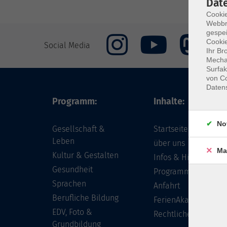
Dat
Cookie
Webbr
gespei
Cookie
Social Media
Ihr Br
Mechan
Surfak
von Co
Daten
Programm:
Inhalte:
No
Gesellschaft &
Startseite
Leben
über uns
Ma
Kultur & Gestalten
Infos & Hilfe - FAQ
Gesundheit
Programm
Sprachen
Anfahrt
Berufliche Bildung
FerienAkademie
EDV, Foto &
Rechtliches
Grundbildung