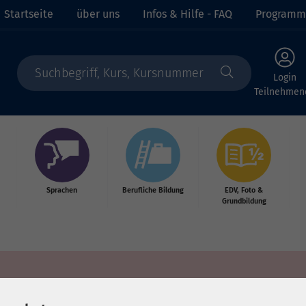
Startseite
über uns
Infos & Hilfe - FAQ
Programm
Login
Teilnehmen
Sprachen
Berufliche Bildung
EDV, Foto &
Grundbildung