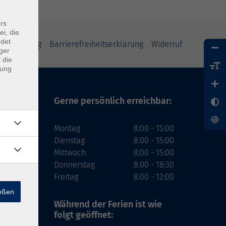
rs
ei, die
ndet
tzerklärung
Barrierefreiheitserklärung
Widerruf
ger
 die
dung
Gerne persönlich erreichbar:
Montag
8:00 - 15:00
Dienstag
8:00 - 15:00
Mittwoch
8:00 - 15:00
Donnerstag
8:00 - 18:30
Freitag
8:00 - 12:00
ießen
Während der Ferien
ist wie
folgt geöffnet: