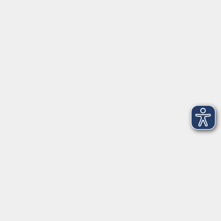
www.vhs-kursfinder.de
www.vhs-bayern.de
www.volkshochschule.de
Hier finden Sie uns:
Volkshochschule Straubing gGmbH
Steinweg 56
94315 Straubing
info@vhs-Straubing.de
Tel: +49 9421 8457-0
Fax: +49 9421 8457-50
⇒
Anfahrt zur VHS