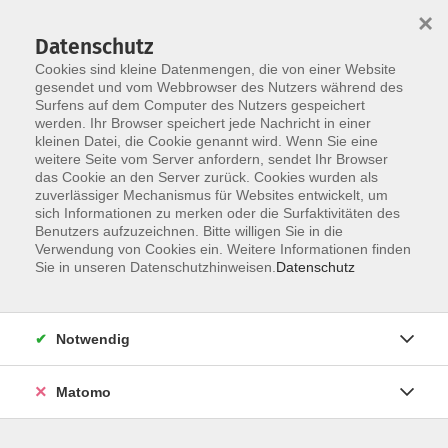
×
Datenschutz
Cookies sind kleine Datenmengen, die von einer Website
gesendet und vom Webbrowser des Nutzers während des
Surfens auf dem Computer des Nutzers gespeichert
Skip to main content
werden. Ihr Browser speichert jede Nachricht in einer
kleinen Datei, die Cookie genannt wird. Wenn Sie eine
weitere Seite vom Server anfordern, sendet Ihr Browser
das Cookie an den Server zurück. Cookies wurden als
zuverlässiger Mechanismus für Websites entwickelt, um
sich Informationen zu merken oder die Surfaktivitäten des
Sie sind hier:
Benutzers aufzuzeichnen. Bitte willigen Sie in die
Verwendung von Cookies ein. Weitere Informationen finden
Sie in unseren Datenschutzhinweisen.
Datenschutz
Online: Gestalten mit der neuen Affinity Suite
und Canva
Notwendig
- professionelle Designs leicht gemacht - in
Kooperation mit der VHS Tübingen
Matomo
Veranstalter:
Volkshochschule Tübingen e.V.,
Katharinenstr. 18, 72072 Tübingen