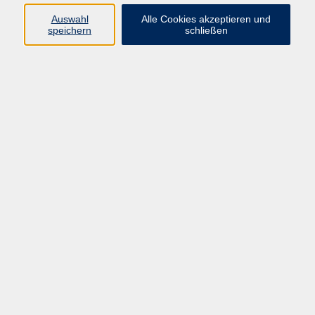
Widerruf
Auswahl
Alle Cookies akzeptieren und
speichern
schließen
Programm:
Gesellschaft & Leben
Kultur & Gestalten
Gesundheit
Sprachen
Berufliche Bildung
EDV, Foto & Grundbildung
Reisen & Tagesfahrten
Online & hybrid
Kurse für...