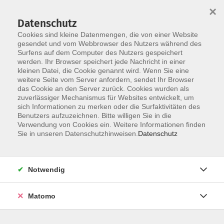
×
Datenschutz
Cookies sind kleine Datenmengen, die von einer Website
gesendet und vom Webbrowser des Nutzers während des
Surfens auf dem Computer des Nutzers gespeichert
Skip to main content
werden. Ihr Browser speichert jede Nachricht in einer
kleinen Datei, die Cookie genannt wird. Wenn Sie eine
weitere Seite vom Server anfordern, sendet Ihr Browser
Der Kurs konnte nicht gefunden werden.
das Cookie an den Server zurück. Cookies wurden als
zuverlässiger Mechanismus für Websites entwickelt, um
sich Informationen zu merken oder die Surfaktivitäten des
Benutzers aufzuzeichnen. Bitte willigen Sie in die
Verwendung von Cookies ein. Weitere Informationen finden
Sie in unseren Datenschutzhinweisen.
Datenschutz
Social Media
Impressum
AGB
Notwendig
Widerrufsbelehrung
Datenschutzerklärung
Matomo
Barrierefreiheitserklärung