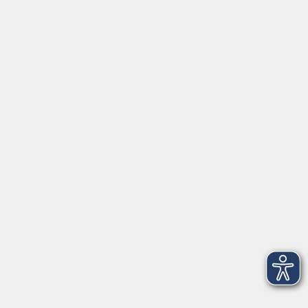
⇒
Anfahrt zur VHS
Gerne persönlich erreichbar:
Montag
8:00 - 15:00
Dienstag
8:00 - 15:00