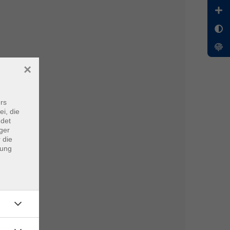
×
rs
ei, die
ndet
ger
 die
dung