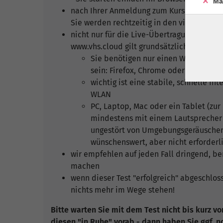
Ma
nach Ihrer Anmeldung zum Kurs wird ein A
Sie werden rechtzeitig in den virtuellen 
nicht nur für die Live-Übertragung (Video
www.vhs.cloud gilt grundsätzlich:
Sie benötigen nur einen Webbrowser 
sein: Firefox, Chrome oder der neue
wichtig ist eine stabile, schnelle I
WLAN
PC, Laptop, Mac oder ein Tablet (zur
mindestens mit einem Lautsprecher -
ungestört von Umgebungsgeräuschen
wünschenswert, aber nicht erforderl
wir empfehlen auf jeden Fall dringend, ber
machen
wenn dieser Test "erfolgreich" abgeschlos
nichts mehr im Wege stehen!
Bitte warten Sie mit dem Test nicht bis kurz v
diesen "in Ruhe" vorab - dann haben Sie ggf. 