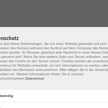
stellenübergreifend und zielorientiert gestartet,
enschutz
chluss gebracht werden können.
s sind kleine Datenmengen, die von einer Website gesendet und vom
owser des Nutzers während des Surfens auf dem Computer des Nutze
rsraum in der www.vhs.cloud statt, der virtuellen
chert werden. Ihr Browser speichert jede Nachricht in einer kleinen Dat
 genannt wird. Wenn Sie eine weitere Seite vom Server anfordern, se
berprüfen Sie vor Ihrer Anmeldung, ob Sie die
owser das Cookie an den Server zurück. Cookies wurden als zuverlässi
-Angebot erfüllen.
ismus für Websites entwickelt, um sich Informationen zu merken oder
tivitäten des Benutzers aufzuzeichnen. Bitte willigen Sie in die Verwen
okies ein. Weitere Informationen finden Sie in unseren
schutzhinweisen.
Datenschutz
-Kurs auf unserer Lernumgebung www.vhs.cloud
twendig
für die Nutzung der Lernplattform nicht erforderlich
www.vhs.cloud