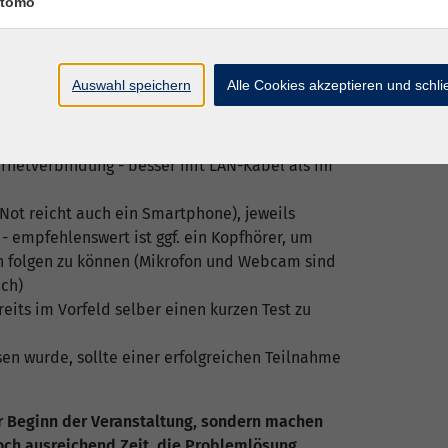
tomo
ccount in der www.vhs.cloud für Sie angelegt und
Kursraum eingebucht
konferenz mit BigBlueButton) innerhalb der
Auswahl speichern
Alle Cookies akzeptieren und schl
(dieser sollte allerdings auf dem neuesten Stand
 Edge auf Chromium-Basis)
nternetverbindung - besser mit LAN-Kabel als im
 Not reicht auch ein Smartphone), jeweils
 empfehlenswert ist ggf. ein Kopfhörer, um
 folgen zu können (Mikrofon und Webcam sind
ich)
eits im Vorfeld selber einen kurzen Test zu
sen wurde, sollte einer erfolgreichen Teilnahme
or Beginn der Veranstaltung, sondern machen
noch ausreichend Zeit, die Problemlösung