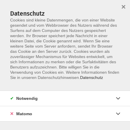
×
Datenschutz
Cookies sind kleine Datenmengen, die von einer Website
gesendet und vom Webbrowser des Nutzers während des
Surfens auf dem Computer des Nutzers gespeichert
Skip to main content
You are here:
werden. Ihr Browser speichert jede Nachricht in einer
über uns
unsere Kursleiter:innen
kleinen Datei, die Cookie genannt wird. Wenn Sie eine
weitere Seite vom Server anfordern, sendet Ihr Browser
das Cookie an den Server zurück. Cookies wurden als
Schwerhoff, Gerd
zuverlässiger Mechanismus für Websites entwickelt, um
sich Informationen zu merken oder die Surfaktivitäten des
Benutzers aufzuzeichnen. Bitte willigen Sie in die
Verwendung von Cookies ein. Weitere Informationen finden
Sie in unseren Datenschutzhinweisen.
Datenschutz
Online: Im Namen des Glaubens - die
Inquisition
Di. 23.06.2026 19:30
Notwendig
Straubing (Online!)
Matomo