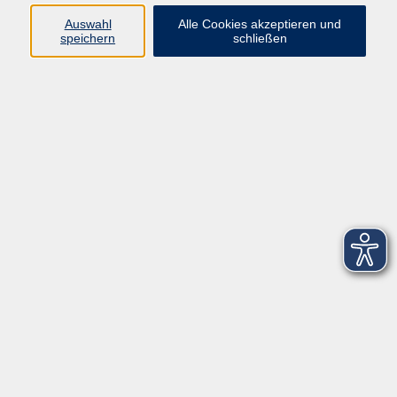
Auswahl
Alle Cookies akzeptieren und
speichern
schließen
zurück zur Übersicht
Social Media
Impressum
AGB
Widerrufsbelehrung
Datenschutzerklärung
Barrierefreiheitserklärung
Widerruf