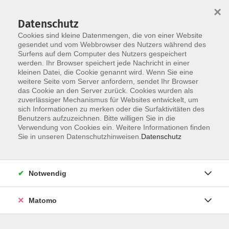
×
Datenschutz
Cookies sind kleine Datenmengen, die von einer Website
gesendet und vom Webbrowser des Nutzers während des
Surfens auf dem Computer des Nutzers gespeichert
Skip to main content
You are here:
werden. Ihr Browser speichert jede Nachricht in einer
über uns
unsere Kursleiter:innen
kleinen Datei, die Cookie genannt wird. Wenn Sie eine
weitere Seite vom Server anfordern, sendet Ihr Browser
das Cookie an den Server zurück. Cookies wurden als
zuverlässiger Mechanismus für Websites entwickelt, um
Der Dozent konnte leider nicht gefunden
sich Informationen zu merken oder die Surfaktivitäten des
Benutzers aufzuzeichnen. Bitte willigen Sie in die
werden
Verwendung von Cookies ein. Weitere Informationen finden
Sie in unseren Datenschutzhinweisen.
Datenschutz
Notwendig
Social Media
Impressum
Matomo
AGB
Widerrufsbelehrung