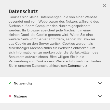
×
Datenschutz
Cookies sind kleine Datenmengen, die von einer Website
gesendet und vom Webbrowser des Nutzers während des
Surfens auf dem Computer des Nutzers gespeichert
Skip to main content
You are here:
werden. Ihr Browser speichert jede Nachricht in einer
über uns
unsere Kursleiter:innen
kleinen Datei, die Cookie genannt wird. Wenn Sie eine
weitere Seite vom Server anfordern, sendet Ihr Browser
das Cookie an den Server zurück. Cookies wurden als
zuverlässiger Mechanismus für Websites entwickelt, um
Der Dozent konnte leider nicht gefunden
sich Informationen zu merken oder die Surfaktivitäten des
Benutzers aufzuzeichnen. Bitte willigen Sie in die
werden
Verwendung von Cookies ein. Weitere Informationen finden
Sie in unseren Datenschutzhinweisen.
Datenschutz
Notwendig
Social Media
Impressum
Matomo
AGB
Widerrufsbelehrung