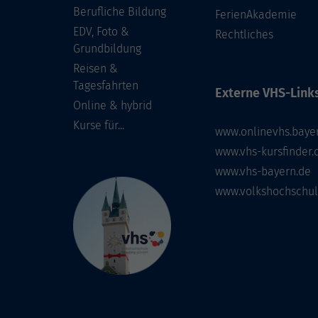
Berufliche Bildung
FerienAkademie
EDV, Foto &
Rechtliches
Grundbildung
Reisen &
Tagesfahrten
Externe VHS-Links
Online & hybrid
Kurse für...
www.onlinevhs.baye
www.vhs-kursfinder.
www.vhs-bayern.de
www.volkshochschul