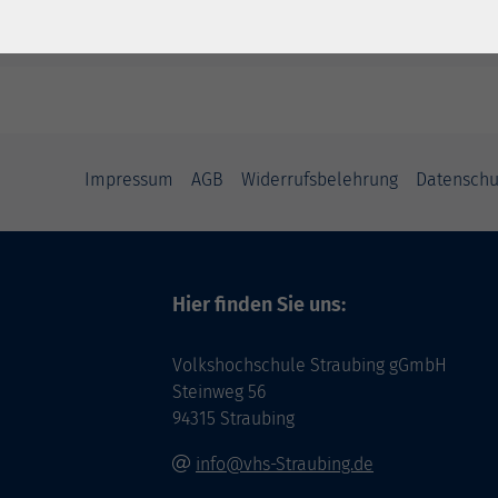
Impressum
AGB
Widerrufsbelehrung
Datenschu
Hier finden Sie uns:
Volkshochschule Straubing gGmbH
Steinweg 56
94315 Straubing
info@vhs-Straubing.de