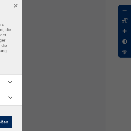
×
rs
ei, die
ndet
ger
 die
dung
ießen