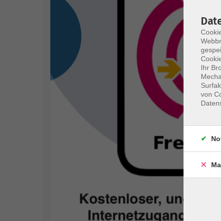
Dat
Cookie
Webbr
gespei
Cookie
Ihr Br
Mechan
Surfak
von Co
Daten
No
Ma