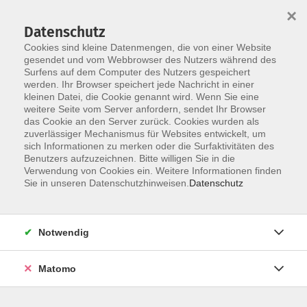
×
Datenschutz
Cookies sind kleine Datenmengen, die von einer Website
gesendet und vom Webbrowser des Nutzers während des
Surfens auf dem Computer des Nutzers gespeichert
Skip to main content
werden. Ihr Browser speichert jede Nachricht in einer
kleinen Datei, die Cookie genannt wird. Wenn Sie eine
weitere Seite vom Server anfordern, sendet Ihr Browser
Der Kurs konnte nicht gefunden werden.
das Cookie an den Server zurück. Cookies wurden als
zuverlässiger Mechanismus für Websites entwickelt, um
sich Informationen zu merken oder die Surfaktivitäten des
Benutzers aufzuzeichnen. Bitte willigen Sie in die
Verwendung von Cookies ein. Weitere Informationen finden
Sie in unseren Datenschutzhinweisen.
Datenschutz
Social Media
Impressum
AGB
Notwendig
Widerrufsbelehrung
Datenschutzerklärung
Matomo
Barrierefreiheitserklärung