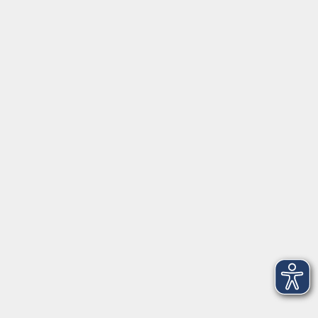
⇒
Anfahrt zur VHS
Gerne persönlich erreichbar:
Montag
8:00 - 15:00
Dienstag
8:00 - 15:00