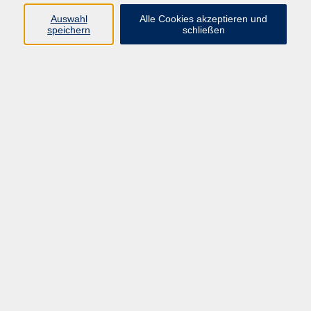
Widerruf
Auswahl
Alle Cookies akzeptieren und
speichern
schließen
Programm:
Gesellschaft & Leben
Kultur & Gestalten
Gesundheit
Sprachen
Berufliche Bildung
EDV, Foto & Grundbildung
Reisen & Tagesfahrten
Online & hybrid
Kurse für...