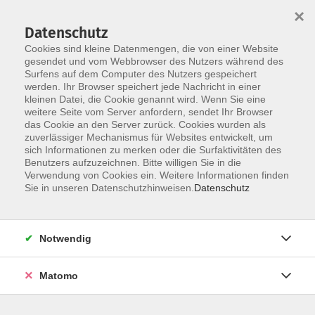
×
Datenschutz
Cookies sind kleine Datenmengen, die von einer Website
gesendet und vom Webbrowser des Nutzers während des
Surfens auf dem Computer des Nutzers gespeichert
Skip to main content
werden. Ihr Browser speichert jede Nachricht in einer
kleinen Datei, die Cookie genannt wird. Wenn Sie eine
weitere Seite vom Server anfordern, sendet Ihr Browser
Der Kurs konnte nicht gefunden werden.
das Cookie an den Server zurück. Cookies wurden als
zuverlässiger Mechanismus für Websites entwickelt, um
sich Informationen zu merken oder die Surfaktivitäten des
Benutzers aufzuzeichnen. Bitte willigen Sie in die
Verwendung von Cookies ein. Weitere Informationen finden
Sie in unseren Datenschutzhinweisen.
Datenschutz
Social Media
Impressum
AGB
Notwendig
Widerrufsbelehrung
Datenschutzerklärung
Matomo
Barrierefreiheitserklärung