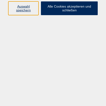
Widerruf
Auswahl
Alle Cookies akzeptieren und
speichern
schließen
Programm:
Gesellschaft & Leben
Kultur & Gestalten
Gesundheit
Sprachen
Berufliche Bildung
EDV, Foto & Grundbildung
Reisen & Tagesfahrten
Online & hybrid
Kurse für...