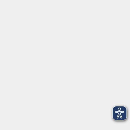
⇒
Anfahrt zur VHS
Gerne persönlich erreichbar:
Montag
8:00 - 15:00
Dienstag
8:00 - 15:00