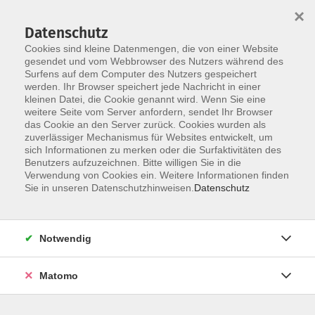
×
Datenschutz
Cookies sind kleine Datenmengen, die von einer Website
gesendet und vom Webbrowser des Nutzers während des
Surfens auf dem Computer des Nutzers gespeichert
Skip to main content
werden. Ihr Browser speichert jede Nachricht in einer
kleinen Datei, die Cookie genannt wird. Wenn Sie eine
weitere Seite vom Server anfordern, sendet Ihr Browser
Der Kurs konnte nicht gefunden werden.
das Cookie an den Server zurück. Cookies wurden als
zuverlässiger Mechanismus für Websites entwickelt, um
sich Informationen zu merken oder die Surfaktivitäten des
Benutzers aufzuzeichnen. Bitte willigen Sie in die
Verwendung von Cookies ein. Weitere Informationen finden
Sie in unseren Datenschutzhinweisen.
Datenschutz
Social Media
Impressum
AGB
Notwendig
Widerrufsbelehrung
Datenschutzerklärung
Matomo
Barrierefreiheitserklärung