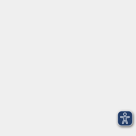
⇒
Anfahrt zur VHS
Gerne persönlich erreichbar:
Montag
8:00 - 15:00
Dienstag
8:00 - 15:00