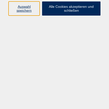
Widerruf
Auswahl
Alle Cookies akzeptieren und
speichern
schließen
Programm:
Gesellschaft & Leben
Kultur & Gestalten
Gesundheit
Sprachen
Berufliche Bildung
EDV, Foto & Grundbildung
Reisen & Tagesfahrten
Online & hybrid
Kurse für...