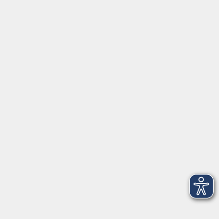
Hier finden Sie uns:
Volkshochschule Straubing gGmbH
Steinweg 56
94315 Straubing
info@vhs-Straubing.de
Tel: +49 9421 8457-0
Fax: +49 9421 8457-50
⇒
Anfahrt zur VHS