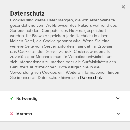
×
Datenschutz
Cookies sind kleine Datenmengen, die von einer Website
gesendet und vom Webbrowser des Nutzers während des
Surfens auf dem Computer des Nutzers gespeichert
Skip to main content
werden. Ihr Browser speichert jede Nachricht in einer
kleinen Datei, die Cookie genannt wird. Wenn Sie eine
weitere Seite vom Server anfordern, sendet Ihr Browser
das Cookie an den Server zurück. Cookies wurden als
zuverlässiger Mechanismus für Websites entwickelt, um
sich Informationen zu merken oder die Surfaktivitäten des
Sie sind hier:
Benutzers aufzuzeichnen. Bitte willigen Sie in die
Verwendung von Cookies ein. Weitere Informationen finden
Sie in unseren Datenschutzhinweisen.
Datenschutz
Vorlesung "Auf Spurensuche nach der Sturzflut"
- Warum wird aus Regen plötzlich Gefahr? -
Notwendig
KinderUni Straubing - ein Projekt der
Bürgerstiftung Straubing
Matomo
Veranstalter:
Bürgerstiftung, Theresienplatz 2, 94315
Straubing