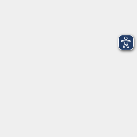
info@vhs-Straubing.de
Tel: +49 9421 8457-0
Fax: +49 9421 8457-50
⇒
Anfahrt zur VHS