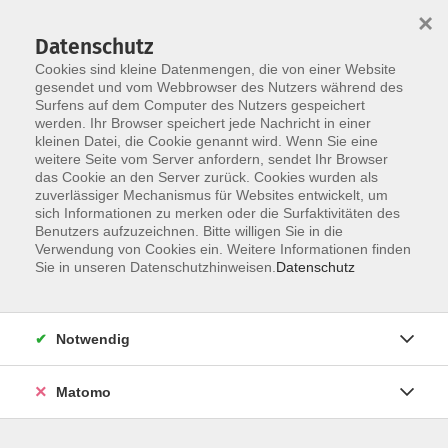
×
Datenschutz
Cookies sind kleine Datenmengen, die von einer Website
gesendet und vom Webbrowser des Nutzers während des
Surfens auf dem Computer des Nutzers gespeichert
Skip to main content
werden. Ihr Browser speichert jede Nachricht in einer
kleinen Datei, die Cookie genannt wird. Wenn Sie eine
weitere Seite vom Server anfordern, sendet Ihr Browser
das Cookie an den Server zurück. Cookies wurden als
zuverlässiger Mechanismus für Websites entwickelt, um
sich Informationen zu merken oder die Surfaktivitäten des
Sie sind hier:
Benutzers aufzuzeichnen. Bitte willigen Sie in die
Sprachen
Verwendung von Cookies ein. Weitere Informationen finden
Sie in unseren Datenschutzhinweisen.
Datenschutz
Spanisch Grundstufe A1
- 4. Lernjahr
Notwendig
Lehrwerk:
Caminos neu A1, Lehr- und Arbeitsbuch,
Klett Verlag, ab Lektion 12
Matomo
So macht Spanisch lernen Spaß! In dieser Gruppe