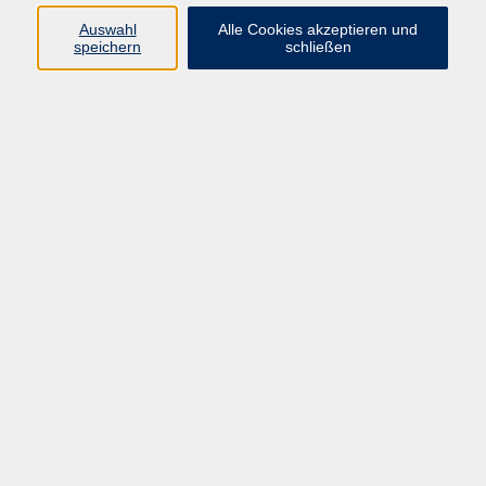
Widerruf
Auswahl
Alle Cookies akzeptieren und
speichern
schließen
Programm:
Gesellschaft & Leben
Kultur & Gestalten
Gesundheit
Sprachen
Berufliche Bildung
EDV, Foto & Grundbildung
Reisen & Tagesfahrten
Online & hybrid
Kurse für...