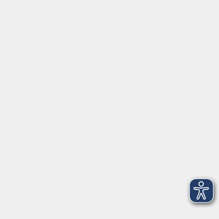
⇒
Anfahrt zur VHS
Gerne persönlich erreichbar:
Montag
8:00 - 15:00
Dienstag
8:00 - 15:00