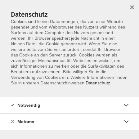
×
Datenschutz
Cookies sind kleine Datenmengen, die von einer Website
gesendet und vom Webbrowser des Nutzers während des
Surfens auf dem Computer des Nutzers gespeichert
Skip to main content
werden. Ihr Browser speichert jede Nachricht in einer
kleinen Datei, die Cookie genannt wird. Wenn Sie eine
weitere Seite vom Server anfordern, sendet Ihr Browser
Der Kurs konnte nicht gefunden werden.
das Cookie an den Server zurück. Cookies wurden als
zuverlässiger Mechanismus für Websites entwickelt, um
sich Informationen zu merken oder die Surfaktivitäten des
Benutzers aufzuzeichnen. Bitte willigen Sie in die
Verwendung von Cookies ein. Weitere Informationen finden
Sie in unseren Datenschutzhinweisen.
Datenschutz
Social Media
Impressum
AGB
Notwendig
Widerrufsbelehrung
Datenschutzerklärung
Matomo
Barrierefreiheitserklärung