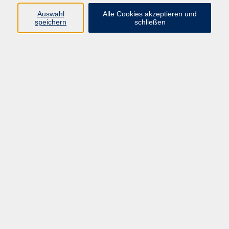
Widerruf
Auswahl
Alle Cookies akzeptieren und
speichern
schließen
Programm:
Gesellschaft & Leben
Kultur & Gestalten
Gesundheit
Sprachen
Berufliche Bildung
EDV, Foto & Grundbildung
Reisen & Tagesfahrten
Online & hybrid
Kurse für...