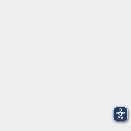
⇒
Anfahrt zur VHS
Gerne persönlich erreichbar:
Montag
8:00 - 15:00
Dienstag
8:00 - 15:00