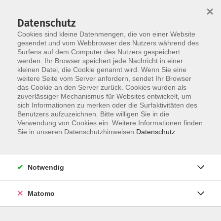
×
Datenschutz
Cookies sind kleine Datenmengen, die von einer Website
gesendet und vom Webbrowser des Nutzers während des
Surfens auf dem Computer des Nutzers gespeichert
Skip to main content
werden. Ihr Browser speichert jede Nachricht in einer
kleinen Datei, die Cookie genannt wird. Wenn Sie eine
weitere Seite vom Server anfordern, sendet Ihr Browser
Der Kurs konnte nicht gefunden werden.
das Cookie an den Server zurück. Cookies wurden als
zuverlässiger Mechanismus für Websites entwickelt, um
sich Informationen zu merken oder die Surfaktivitäten des
Benutzers aufzuzeichnen. Bitte willigen Sie in die
Verwendung von Cookies ein. Weitere Informationen finden
Sie in unseren Datenschutzhinweisen.
Datenschutz
Social Media
Impressum
AGB
Notwendig
Widerrufsbelehrung
Datenschutzerklärung
Matomo
Barrierefreiheitserklärung