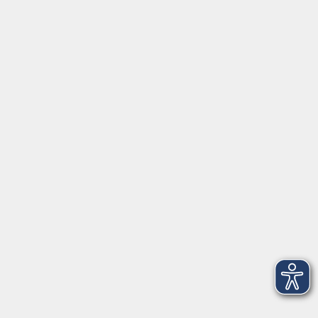
⇒
Anfahrt zur VHS
Gerne persönlich erreichbar:
Montag
8:00 - 15:00
Dienstag
8:00 - 15:00