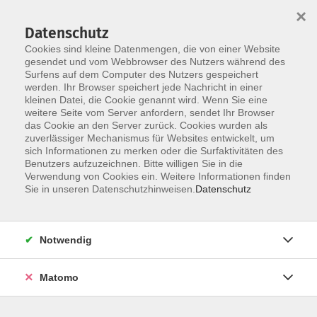
×
Datenschutz
Cookies sind kleine Datenmengen, die von einer Website
gesendet und vom Webbrowser des Nutzers während des
Surfens auf dem Computer des Nutzers gespeichert
Skip to main content
werden. Ihr Browser speichert jede Nachricht in einer
kleinen Datei, die Cookie genannt wird. Wenn Sie eine
weitere Seite vom Server anfordern, sendet Ihr Browser
Der Kurs konnte nicht gefunden werden.
das Cookie an den Server zurück. Cookies wurden als
zuverlässiger Mechanismus für Websites entwickelt, um
sich Informationen zu merken oder die Surfaktivitäten des
Benutzers aufzuzeichnen. Bitte willigen Sie in die
Verwendung von Cookies ein. Weitere Informationen finden
Sie in unseren Datenschutzhinweisen.
Datenschutz
Social Media
Impressum
AGB
Notwendig
Widerrufsbelehrung
Datenschutzerklärung
Matomo
Barrierefreiheitserklärung