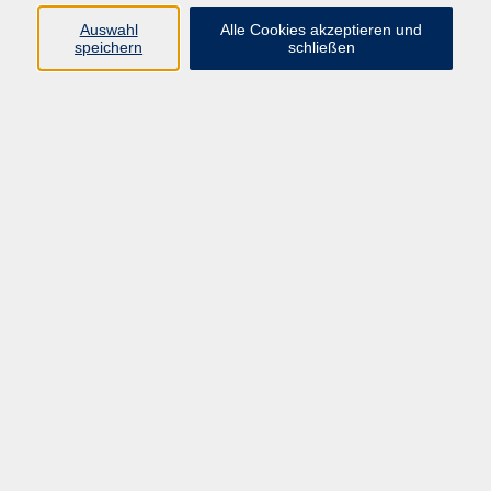
Widerruf
Auswahl
Alle Cookies akzeptieren und
speichern
schließen
Programm:
Gesellschaft & Leben
Kultur & Gestalten
Gesundheit
Sprachen
Berufliche Bildung
EDV, Foto & Grundbildung
Reisen & Tagesfahrten
Online & hybrid
Kurse für...