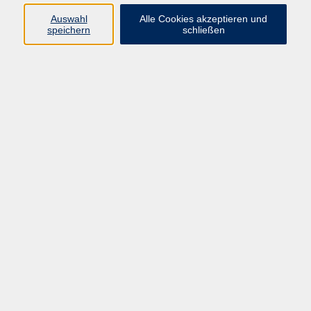
Widerruf
Auswahl
Alle Cookies akzeptieren und
speichern
schließen
Programm:
Gesellschaft & Leben
Kultur & Gestalten
Gesundheit
Sprachen
Berufliche Bildung
EDV, Foto & Grundbildung
Reisen & Tagesfahrten
Online & hybrid
Kurse für...