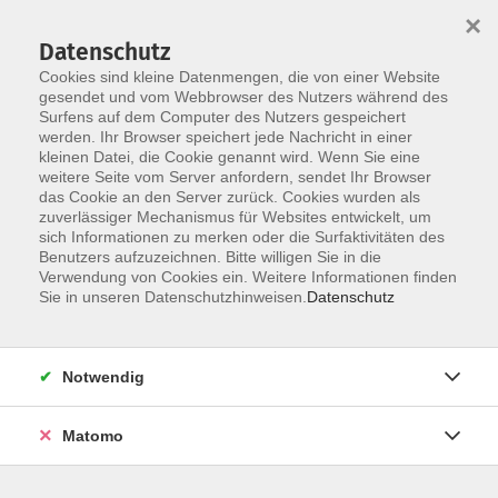
×
Datenschutz
Cookies sind kleine Datenmengen, die von einer Website
gesendet und vom Webbrowser des Nutzers während des
Surfens auf dem Computer des Nutzers gespeichert
Skip to main content
werden. Ihr Browser speichert jede Nachricht in einer
kleinen Datei, die Cookie genannt wird. Wenn Sie eine
weitere Seite vom Server anfordern, sendet Ihr Browser
Der Kurs konnte nicht gefunden werden.
das Cookie an den Server zurück. Cookies wurden als
zuverlässiger Mechanismus für Websites entwickelt, um
sich Informationen zu merken oder die Surfaktivitäten des
Benutzers aufzuzeichnen. Bitte willigen Sie in die
Verwendung von Cookies ein. Weitere Informationen finden
Sie in unseren Datenschutzhinweisen.
Datenschutz
Social Media
Impressum
AGB
Notwendig
Widerrufsbelehrung
Datenschutzerklärung
Matomo
Barrierefreiheitserklärung