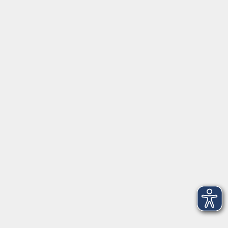
⇒
Anfahrt zur VHS
Gerne persönlich erreichbar:
Montag
8:00 - 15:00
Dienstag
8:00 - 15:00