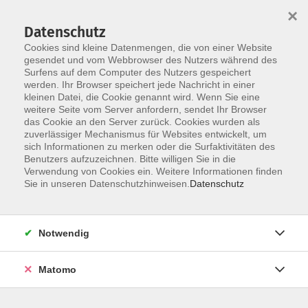
×
Datenschutz
Cookies sind kleine Datenmengen, die von einer Website
gesendet und vom Webbrowser des Nutzers während des
Surfens auf dem Computer des Nutzers gespeichert
Skip to main content
werden. Ihr Browser speichert jede Nachricht in einer
kleinen Datei, die Cookie genannt wird. Wenn Sie eine
weitere Seite vom Server anfordern, sendet Ihr Browser
das Cookie an den Server zurück. Cookies wurden als
zuverlässiger Mechanismus für Websites entwickelt, um
sich Informationen zu merken oder die Surfaktivitäten des
Sie sind hier:
Benutzers aufzuzeichnen. Bitte willigen Sie in die
Sprachen
Französisch
Verwendung von Cookies ein. Weitere Informationen finden
Sie in unseren Datenschutzhinweisen.
Datenschutz
Französisch Mittelstufe B1
Notwendig
Wer Französisch auf dem Niveau B1 beherrscht und
die Sprache nun auch wieder regelmäßig
in einer
Matomo
Runde Gleichgesinnter sprechen und dabei
sprachliche Fertigkeiten ausweiten möchte
, ist in
diesem Kurs genau richtig!