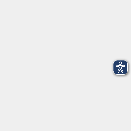
Tel: +49 9421 8457-0
Fax: +49 9421 8457-50
⇒
Anfahrt zur VHS
Gerne persönlich erreichbar: