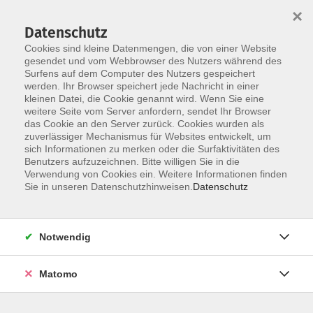
×
Datenschutz
Cookies sind kleine Datenmengen, die von einer Website
gesendet und vom Webbrowser des Nutzers während des
Surfens auf dem Computer des Nutzers gespeichert
Skip to main content
werden. Ihr Browser speichert jede Nachricht in einer
kleinen Datei, die Cookie genannt wird. Wenn Sie eine
weitere Seite vom Server anfordern, sendet Ihr Browser
das Cookie an den Server zurück. Cookies wurden als
zuverlässiger Mechanismus für Websites entwickelt, um
sich Informationen zu merken oder die Surfaktivitäten des
Sie sind hier:
Benutzers aufzuzeichnen. Bitte willigen Sie in die
Sprachen
Verwendung von Cookies ein. Weitere Informationen finden
Sie in unseren Datenschutzhinweisen.
Datenschutz
Englisch Grundstufe A2.1
- 11. Lernjahr
Notwendig
Lehrwerk:
Bitte mitbringen: Network Now English
A2.1,ca. Unit 5, Klett Verlag
Matomo
Dieser Englischkurs ist geeignet für Teilnehmer:innen